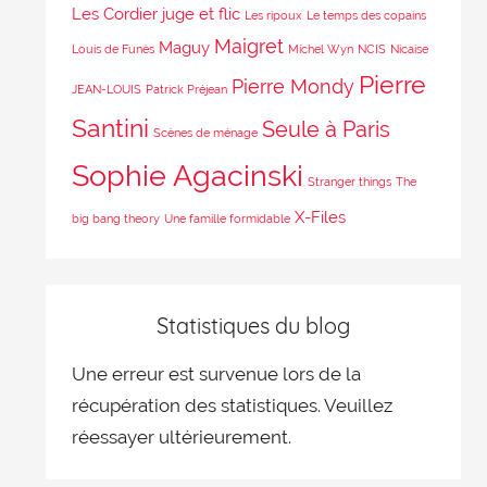
Les Cordier juge et flic
Les ripoux
Le temps des copains
Maigret
Maguy
Louis de Funès
Michel Wyn
NCIS
Nicaise
Pierre
Pierre Mondy
JEAN-LOUIS
Patrick Préjean
Santini
Seule à Paris
Scènes de ménage
Sophie Agacinski
Stranger things
The
X-Files
big bang theory
Une famille formidable
Statistiques du blog
Une erreur est survenue lors de la
récupération des statistiques. Veuillez
réessayer ultérieurement.