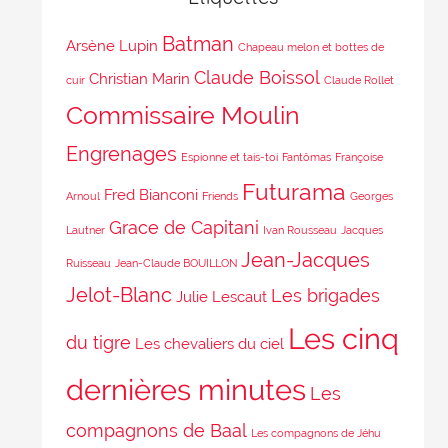
Batman
Arsène Lupin
Chapeau melon et bottes de
Claude Boissol
Christian Marin
cuir
Claude Rollet
Commissaire Moulin
Engrenages
Espionne et tais-toi
Fantômas
Françoise
Futurama
Fred Bianconi
Arnoul
Friends
Georges
Grace de Capitani
Lautner
Ivan Rousseau
Jacques
Jean-Jacques
Ruisseau
Jean-Claude BOUILLON
Jelot-Blanc
Les brigades
Julie Lescaut
Les cinq
du tigre
Les chevaliers du ciel
dernières minutes
Les
compagnons de Baal
Les compagnons de Jéhu