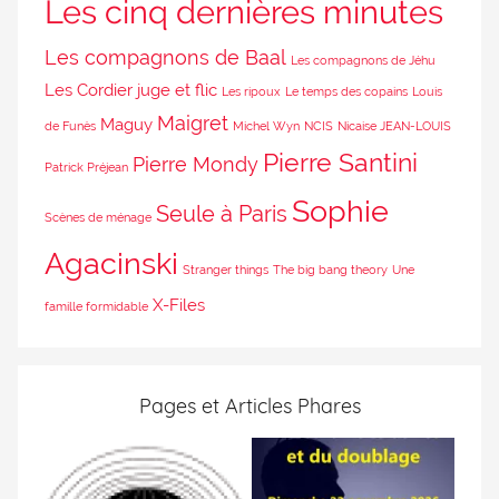
Les cinq dernières minutes
Les compagnons de Baal
Les compagnons de Jéhu
Les Cordier juge et flic
Les ripoux
Le temps des copains
Louis
Maigret
Maguy
de Funès
Michel Wyn
NCIS
Nicaise JEAN-LOUIS
Pierre Santini
Pierre Mondy
Patrick Préjean
Sophie
Seule à Paris
Scènes de ménage
Agacinski
Stranger things
The big bang theory
Une
X-Files
famille formidable
Pages et Articles Phares