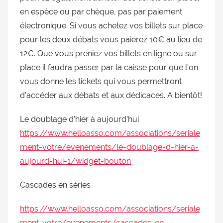
doublage
en espèce ou par chèque, pas par paiement
et
électronique. Si vous achetez vos billets sur place
du
pour les deux débats vous paierez 10€ au lieu de
Rendez-
12€. Que vous preniez vos billets en ligne ou sur
vous
place il faudra passer par la caisse pour que l’on
des
vous donne les tickets qui vous permettront
séries
et
d’accéder aux débats et aux dédicaces. A bientôt!
du
doublage
Le doublage d’hier à aujourd’hui
https://www.helloasso.com/associations/seriale
ment-votre/evenements/le-doublage-d-hier-a-
aujourd-hui-1/widget-bouton
Cascades en séries
https://www.helloasso.com/associations/seriale
ment-votre/evenements/cascades-en-