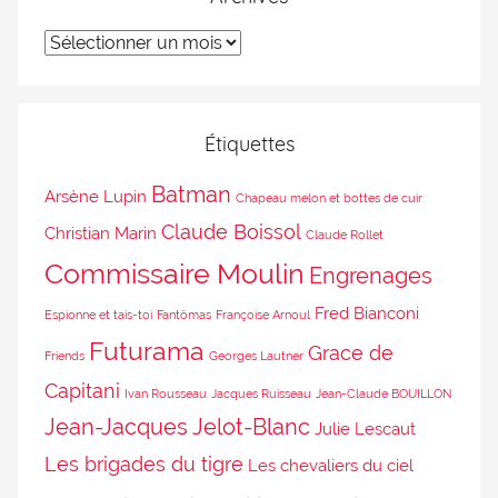
Étiquettes
Batman
Arsène Lupin
Chapeau melon et bottes de cuir
Claude Boissol
Christian Marin
Claude Rollet
Commissaire Moulin
Engrenages
Fred Bianconi
Espionne et tais-toi
Fantômas
Françoise Arnoul
Futurama
Grace de
Friends
Georges Lautner
Capitani
Ivan Rousseau
Jacques Ruisseau
Jean-Claude BOUILLON
Jean-Jacques Jelot-Blanc
Julie Lescaut
Les brigades du tigre
Les chevaliers du ciel