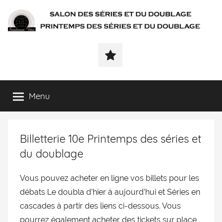
SÉRIALEMENT-
Fenêtre
web
VÔTRE.FR
du
salon
des
Menu
séries
et
du
Billetterie 10e Printemps des séries et
doublage
et
du doublage
du
printemps
Vous pouvez acheter en ligne vos billets pour les
des
débats Le doubla d’hier à aujourd’hui et Séries en
séries
cascades à partir des liens ci-dessous. Vous
et
pourrez également acheter des tickets sur place,
du