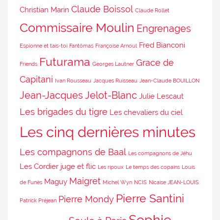
Claude Boissol
Christian Marin
Claude Rollet
Commissaire Moulin
Engrenages
Fred Bianconi
Espionne et tais-toi
Fantômas
Françoise Arnoul
Futurama
Grace de
Friends
Georges Lautner
Capitani
Ivan Rousseau
Jacques Ruisseau
Jean-Claude BOUILLON
Jean-Jacques Jelot-Blanc
Julie Lescaut
Les brigades du tigre
Les chevaliers du ciel
Les cinq dernières minutes
Les compagnons de Baal
Les compagnons de Jéhu
Les Cordier juge et flic
Les ripoux
Le temps des copains
Louis
Maigret
Maguy
de Funès
Michel Wyn
NCIS
Nicaise JEAN-LOUIS
Pierre Santini
Pierre Mondy
Patrick Préjean
Sophie