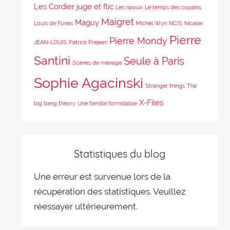
Les Cordier juge et flic
Les ripoux
Le temps des copains
Maigret
Maguy
Louis de Funès
Michel Wyn
NCIS
Nicaise
Pierre
Pierre Mondy
JEAN-LOUIS
Patrick Préjean
Santini
Seule à Paris
Scènes de ménage
Sophie Agacinski
Stranger things
The
X-Files
big bang theory
Une famille formidable
Statistiques du blog
Une erreur est survenue lors de la
récupération des statistiques. Veuillez
réessayer ultérieurement.