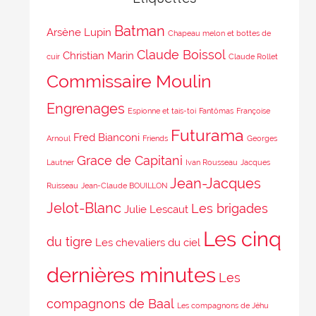
Batman
Arsène Lupin
Chapeau melon et bottes de
Claude Boissol
Christian Marin
cuir
Claude Rollet
Commissaire Moulin
Engrenages
Espionne et tais-toi
Fantômas
Françoise
Futurama
Fred Bianconi
Arnoul
Friends
Georges
Grace de Capitani
Lautner
Ivan Rousseau
Jacques
Jean-Jacques
Ruisseau
Jean-Claude BOUILLON
Jelot-Blanc
Les brigades
Julie Lescaut
Les cinq
du tigre
Les chevaliers du ciel
dernières minutes
Les
compagnons de Baal
Les compagnons de Jéhu