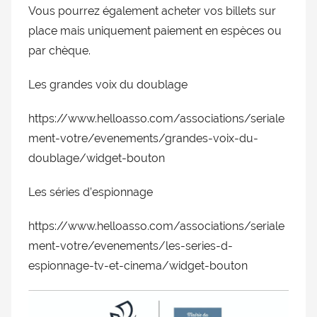
Vous pourrez également acheter vos billets sur
doublage
place mais uniquement paiement en espèces ou
et
du
par chèque.
Rendez-
vous
Les grandes voix du doublage
des
séries
https://www.helloasso.com/associations/seriale
et
ment-votre/evenements/grandes-voix-du-
du
doublage/widget-bouton
doublage
Les séries d’espionnage
https://www.helloasso.com/associations/seriale
ment-votre/evenements/les-series-d-
espionnage-tv-et-cinema/widget-bouton