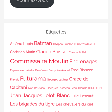
Abonnez-vous
Étiquettes
Batman
Arsène Lupin
Chapeau melon et bottes de cuir
Claude Boissol
Christian Marin
Claude Rollet
Commissaire Moulin
Engrenages
Fred Bianconi
Espionne et tais-toi
Fantômas
Françoise Arnoul
Futurama
Grace de
Friends
Georges Lautner
Capitani
Ivan Rousseau
Jacques Ruisseau
Jean-Claude BOUILLON
Jean-Jacques Jelot-Blanc
Julie Lescaut
Les brigades du tigre
Les chevaliers du ciel