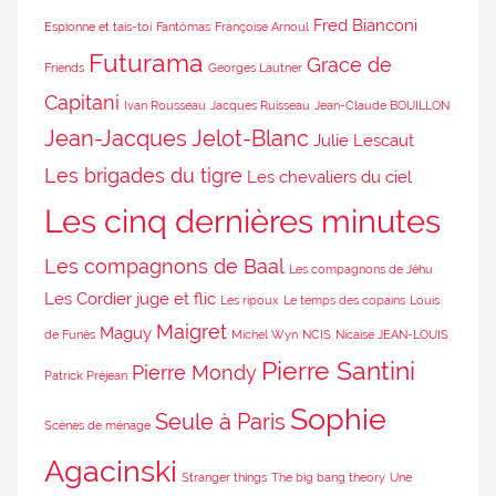
Fred Bianconi
Espionne et tais-toi
Fantômas
Françoise Arnoul
Futurama
Grace de
Friends
Georges Lautner
Capitani
Ivan Rousseau
Jacques Ruisseau
Jean-Claude BOUILLON
Jean-Jacques Jelot-Blanc
Julie Lescaut
Les brigades du tigre
Les chevaliers du ciel
Les cinq dernières minutes
Les compagnons de Baal
Les compagnons de Jéhu
Les Cordier juge et flic
Les ripoux
Le temps des copains
Louis
Maigret
Maguy
de Funès
Michel Wyn
NCIS
Nicaise JEAN-LOUIS
Pierre Santini
Pierre Mondy
Patrick Préjean
Sophie
Seule à Paris
Scènes de ménage
Agacinski
Stranger things
The big bang theory
Une