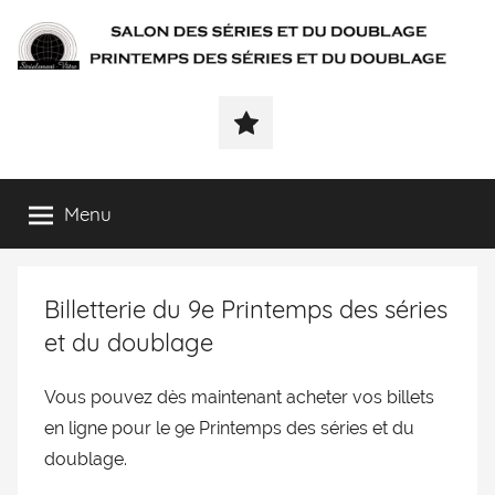
SÉRIALEMENT-
Fenêtre
web
VÔTRE.FR
du
salon
des
Menu
séries
et
du
Billetterie du 9e Printemps des séries
doublage
et
et du doublage
du
printemps
Vous pouvez dès maintenant acheter vos billets
des
en ligne pour le 9e Printemps des séries et du
séries
doublage.
et
du