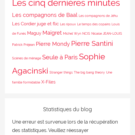
Les cinq dernières minutes
Les compagnons de Baal
Les compagnons de Jéhu
Les Cordier juge et flic
Les ripoux
Le temps des copains
Louis
Maigret
Maguy
de Funès
Michel Wyn
NCIS
Nicaise JEAN-LOUIS
Pierre Santini
Pierre Mondy
Patrick Préjean
Sophie
Seule à Paris
Scènes de ménage
Agacinski
Stranger things
The big bang theory
Une
X-Files
famille formidable
Statistiques du blog
Une erreur est survenue lors de la récupération
des statistiques. Veuillez réessayer