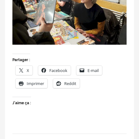
doublage
et
du
Rendez-
vous
des
séries
et
Partager :
du
X
Facebook
E-mail
doublage
Imprimer
Reddit
J’aime ça :