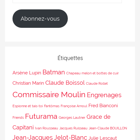
Abonnez-vous
Étiquettes
Batman
Arsène Lupin
Chapeau melon et bottes de cuir
Claude Boissol
Christian Marin
Claude Rollet
Commissaire Moulin
Engrenages
Fred Bianconi
Espionne et tais-toi
Fantômas
Françoise Arnoul
Futurama
Grace de
Friends
Georges Lautner
Capitani
Ivan Rousseau
Jacques Ruisseau
Jean-Claude BOUILLON
Jean-Jacques Jelot-Blanc
Julie Lescaut