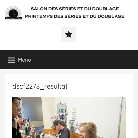
SÉRIALEMENT-
Fenêtre
web
VÔTRE.FR
du
salon
des
Menu
séries
et
du
dscf2278_resultat
doublage
et
du
printemps
des
séries
et
du