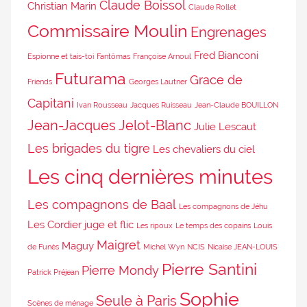
Claude Boissol
Christian Marin
Claude Rollet
Commissaire Moulin
Engrenages
Fred Bianconi
Espionne et tais-toi
Fantômas
Françoise Arnoul
Futurama
Grace de
Friends
Georges Lautner
Capitani
Ivan Rousseau
Jacques Ruisseau
Jean-Claude BOUILLON
Jean-Jacques Jelot-Blanc
Julie Lescaut
Les brigades du tigre
Les chevaliers du ciel
Les cinq dernières minutes
Les compagnons de Baal
Les compagnons de Jéhu
Les Cordier juge et flic
Les ripoux
Le temps des copains
Louis
Maigret
Maguy
de Funès
Michel Wyn
NCIS
Nicaise JEAN-LOUIS
Pierre Santini
Pierre Mondy
Patrick Préjean
Sophie
Seule à Paris
Scènes de ménage