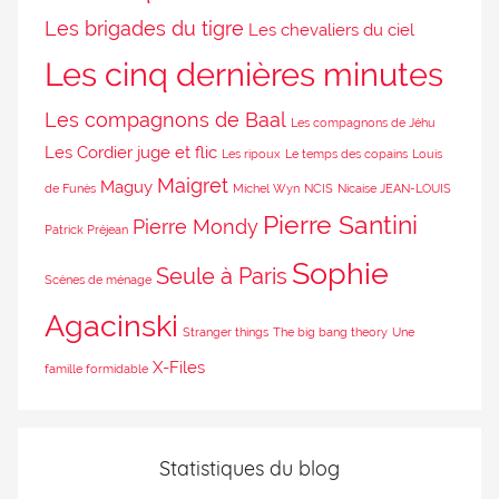
Les brigades du tigre
Les chevaliers du ciel
Les cinq dernières minutes
Les compagnons de Baal
Les compagnons de Jéhu
Les Cordier juge et flic
Les ripoux
Le temps des copains
Louis
Maigret
Maguy
de Funès
Michel Wyn
NCIS
Nicaise JEAN-LOUIS
Pierre Santini
Pierre Mondy
Patrick Préjean
Sophie
Seule à Paris
Scènes de ménage
Agacinski
Stranger things
The big bang theory
Une
X-Files
famille formidable
Statistiques du blog