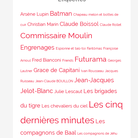
Batman
Arsène Lupin
Chapeau melon et bottes de
Claude Boissol
Christian Marin
cuir
Claude Rollet
Commissaire Moulin
Engrenages
Espionne et tais-toi
Fantômas
Françoise
Futurama
Fred Bianconi
Arnoul
Friends
Georges
Grace de Capitani
Lautner
Ivan Rousseau
Jacques
Jean-Jacques
Ruisseau
Jean-Claude BOUILLON
Jelot-Blanc
Les brigades
Julie Lescaut
Les cinq
du tigre
Les chevaliers du ciel
dernières minutes
Les
compagnons de Baal
Les compagnons de Jéhu