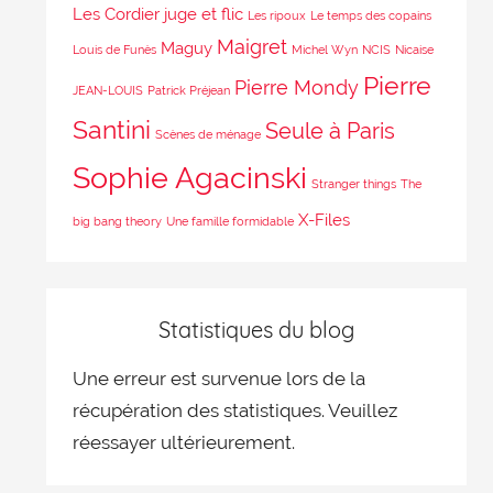
Les Cordier juge et flic
Les ripoux
Le temps des copains
Maigret
Maguy
Louis de Funès
Michel Wyn
NCIS
Nicaise
Pierre
Pierre Mondy
JEAN-LOUIS
Patrick Préjean
Santini
Seule à Paris
Scènes de ménage
Sophie Agacinski
Stranger things
The
X-Files
big bang theory
Une famille formidable
Statistiques du blog
Une erreur est survenue lors de la
récupération des statistiques. Veuillez
réessayer ultérieurement.