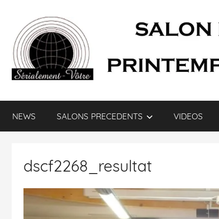
SÉRIALEMENT-
Fenêtre
web
NEWS
SALONS PRECEDENTS
VIDEOS
du
VÔTRE.FR
salon
des
séries
dscf2268_resultat
et
du
doublage
et
du