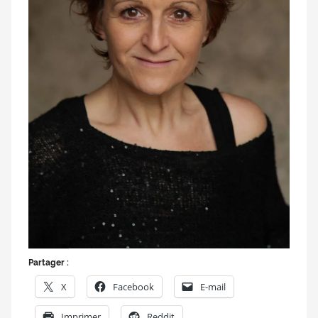
Partager :
X
Facebook
E-mail
Imprimer
Reddit