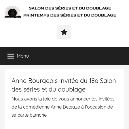
SÉRIALEMENT-
Fenêtre
web
VÔTRE.FR
du
salon
des
Menu
séries
et
du
Anne Bourgeois invitée du 18e Salon
doublage
et
des séries et du doublage
du
Nous avons la joie de vous annoncer les invitées
printemps
de la comédienne Anne Deleuze à l’occasion de
des
séries
sa carte blanche.
et
du