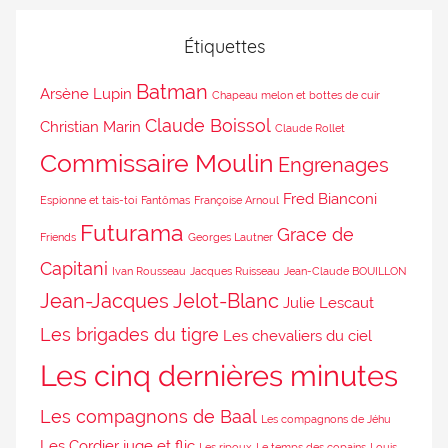
Étiquettes
Batman
Arsène Lupin
Chapeau melon et bottes de cuir
Claude Boissol
Christian Marin
Claude Rollet
Commissaire Moulin
Engrenages
Fred Bianconi
Espionne et tais-toi
Fantômas
Françoise Arnoul
Futurama
Grace de
Friends
Georges Lautner
Capitani
Ivan Rousseau
Jacques Ruisseau
Jean-Claude BOUILLON
Jean-Jacques Jelot-Blanc
Julie Lescaut
Les brigades du tigre
Les chevaliers du ciel
Les cinq dernières minutes
Les compagnons de Baal
Les compagnons de Jéhu
Les Cordier juge et flic
Les ripoux
Le temps des copains
Louis