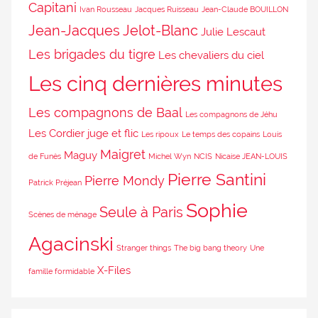
Capitani
Ivan Rousseau
Jacques Ruisseau
Jean-Claude BOUILLON
Jean-Jacques Jelot-Blanc
Julie Lescaut
Les brigades du tigre
Les chevaliers du ciel
Les cinq dernières minutes
Les compagnons de Baal
Les compagnons de Jéhu
Les Cordier juge et flic
Les ripoux
Le temps des copains
Louis
Maigret
Maguy
de Funès
Michel Wyn
NCIS
Nicaise JEAN-LOUIS
Pierre Santini
Pierre Mondy
Patrick Préjean
Sophie
Seule à Paris
Scènes de ménage
Agacinski
Stranger things
The big bang theory
Une
X-Files
famille formidable