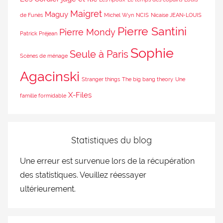
Maigret
Maguy
de Funès
Michel Wyn
NCIS
Nicaise JEAN-LOUIS
Pierre Santini
Pierre Mondy
Patrick Préjean
Sophie
Seule à Paris
Scènes de ménage
Agacinski
Stranger things
The big bang theory
Une
X-Files
famille formidable
Statistiques du blog
Une erreur est survenue lors de la récupération
des statistiques. Veuillez réessayer
ultérieurement.