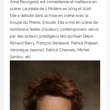
Anne Bourgeois est comédienne et metteure en
doublage
scène. Lauréate de 2 Molière en 2009 et 2016 .
et
Elle a débuté dans la mise en scène avec la
du
troupe du Phénix. Ensuite, Elle a mis en scène de
Rendez-
vous
nombreux textes d’auteurs contemporains servis
des
par des acteurs prestigieux tels qu’Alain Delon,
séries
Richard Berry, François Berléand, Patrick Préjean,
et
Véronique Jeannot, Patrick Chesnais, Michel
du
Sardou, etc
doublage