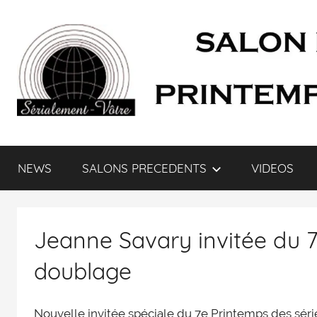
SÉRIALEMENT-
Fenêtre
web
NEWS
SALONS PRECEDENTS
VIDEOS
du
VÔTRE.FR
salon
des
séries
Jeanne Savary invitée du 7
et
du
doublage
doublage
et
Nouvelle invitée spéciale du 7e Printemps des sér
du