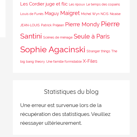
Les Cordier juge et flic
Les ripoux
Le temps des copains
Maigret
Maguy
Louis de Funès
Michel Wyn
NCIS
Nicaise
Pierre
Pierre Mondy
JEAN-LOUIS
Patrick Préjean
Santini
Seule à Paris
Scènes de ménage
Sophie Agacinski
Stranger things
The
X-Files
big bang theory
Une famille formidable
Statistiques du blog
Une erreur est survenue lors de la
récupération des statistiques. Veuillez
réessayer ultérieurement.