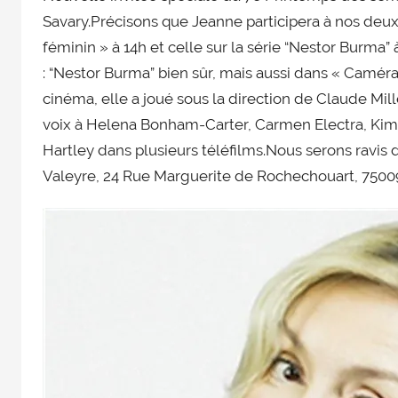
Savary.Précisons que Jeanne participera à nos deux
printemps
des
féminin » à 14h et celle sur la série “Nestor Burma
séries
: “Nestor Burma” bien sûr, mais aussi dans « Camér
et
cinéma, elle a joué sous la direction de Claude Mil
du
voix à Helena Bonham-Carter, Carmen Electra, Kim 
doublage
Hartley dans plusieurs téléfilms.Nous serons ravis d
et
Valeyre, 24 Rue Marguerite de Rochechouart, 75009
du
Rendez-
vous
des
séries
et
du
doublage