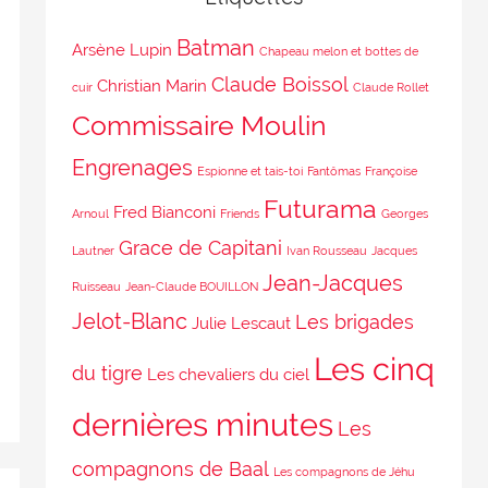
Batman
Arsène Lupin
Chapeau melon et bottes de
Claude Boissol
Christian Marin
cuir
Claude Rollet
Commissaire Moulin
Engrenages
Espionne et tais-toi
Fantômas
Françoise
Futurama
Fred Bianconi
Arnoul
Friends
Georges
Grace de Capitani
Lautner
Ivan Rousseau
Jacques
Jean-Jacques
Ruisseau
Jean-Claude BOUILLON
Jelot-Blanc
Les brigades
Julie Lescaut
Les cinq
du tigre
Les chevaliers du ciel
dernières minutes
Les
compagnons de Baal
Les compagnons de Jéhu