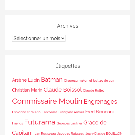
Archives
Étiquettes
Batman
Arsène Lupin
Chapeau melon et bottes de cuir
Claude Boissol
Christian Marin
Claude Rollet
Commissaire Moulin
Engrenages
Fred Bianconi
Espionne et tais-toi
Fantômas
Françoise Arnoul
Futurama
Grace de
Friends
Georges Lautner
Capitani
Ivan Rousseau
Jacques Ruisseau
Jean-Claude BOUILLON