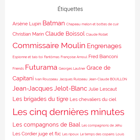
Étiquettes
Batman
Arsène Lupin
Chapeau melon et bottes de cuir
Claude Boissol
Christian Marin
Claude Rollet
Commissaire Moulin
Engrenages
Fred Bianconi
Espionne et tais-toi
Fantômas
Françoise Arnoul
Futurama
Grace de
Friends
Georges Lautner
Capitani
Ivan Rousseau
Jacques Ruisseau
Jean-Claude BOUILLON
Jean-Jacques Jelot-Blanc
Julie Lescaut
Les brigades du tigre
Les chevaliers du ciel
Les cinq dernières minutes
Les compagnons de Baal
Les compagnons de Jéhu
Les Cordier juge et flic
Les ripoux
Le temps des copains
Louis