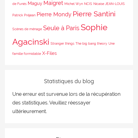
Maigret
Maguy
de Funès
Michel Wyn
NCIS
Nicaise JEAN-LOUIS
Pierre Santini
Pierre Mondy
Patrick Préjean
Sophie
Seule à Paris
Scènes de ménage
Agacinski
Stranger things
The big bang theory
Une
X-Files
famille formidable
Statistiques du blog
Une erreur est survenue lors de la récupération
des statistiques. Veuillez réessayer
ultérieurement.