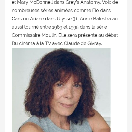
et Mary McDonnell dans Grey’s Anatomy. Voix de
doublage
nombreuses séries animées comme Flo dans
et
Cars ou Ariane dans Ulysse 31, Annie Balestra au
du
aussi tourné entre 1989 et 1995 dans la série
Rendez-
vous
Commissaire Moulin. Elle sera présente au débat
des
Du cinéma à la TV avec Claude de Givray.
séries
et
du
doublage