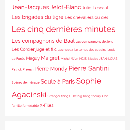
Jean-Jacques Jelot-Blanc
Julie Lescaut
Les brigades du tigre
Les chevaliers du ciel
Les cinq dernières minutes
Les compagnons de Baal
Les compagnons de Jéhu
Les Cordier juge et flic
Les ripoux
Le temps des copains
Louis
Maigret
Maguy
de Funès
Michel Wyn
NCIS
Nicaise JEAN-LOUIS
Pierre Santini
Pierre Mondy
Patrick Préjean
Sophie
Seule à Paris
Scènes de ménage
Agacinski
Stranger things
The big bang theory
Une
X-Files
famille formidable