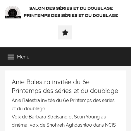
SÉRIALEMENT-
Fenêtre
web
VÔTRE.FR
du
salon
des
Menu
séries
et
du
Anie Balestra invitée du 6e
doublage
et
Printemps des séries et du doublage
du
Anie Balestra invitée du 6e Printemps des séries
printemps
et du
doublage
des
séries
Voix de Barbara Streisand et Sean Young au
et
cinéma, voix de Shohreh Aghdashloo dans NCIS
du