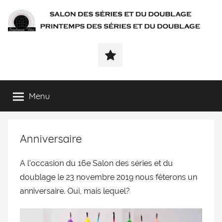
SÉRIALEMENT-
Fenêtre
web
VÔTRE.FR
du
salon
des
Menu
séries
et
du
Anniversaire
doublage
et
du
A l’occasion du 16e Salon des séries et du
printemps
doublage le 23 novembre 2019 nous fêterons un
des
anniversaire. Oui, mais lequel?
séries
et
du