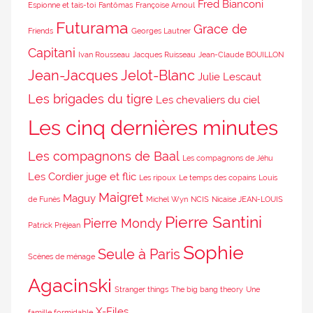
Fred Bianconi
Espionne et tais-toi
Fantômas
Françoise Arnoul
Futurama
Grace de
Friends
Georges Lautner
Capitani
Ivan Rousseau
Jacques Ruisseau
Jean-Claude BOUILLON
Jean-Jacques Jelot-Blanc
Julie Lescaut
Les brigades du tigre
Les chevaliers du ciel
Les cinq dernières minutes
Les compagnons de Baal
Les compagnons de Jéhu
Les Cordier juge et flic
Les ripoux
Le temps des copains
Louis
Maigret
Maguy
de Funès
Michel Wyn
NCIS
Nicaise JEAN-LOUIS
Pierre Santini
Pierre Mondy
Patrick Préjean
Sophie
Seule à Paris
Scènes de ménage
Agacinski
Stranger things
The big bang theory
Une
X-Files
famille formidable