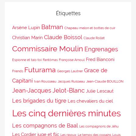
Étiquettes
Batman
Arsène Lupin
Chapeau melon et bottes de cuir
Claude Boissol
Christian Marin
Claude Rollet
Commissaire Moulin
Engrenages
Fred Bianconi
Espionne et tais-toi
Fantômas
Françoise Arnoul
Futurama
Grace de
Friends
Georges Lautner
Capitani
Ivan Rousseau
Jacques Ruisseau
Jean-Claude BOUILLON
Jean-Jacques Jelot-Blanc
Julie Lescaut
Les brigades du tigre
Les chevaliers du ciel
Les cinq dernières minutes
Les compagnons de Baal
Les compagnons de Jéhu
Les Cordier juge et flic
Les ripoux
Le temps des copains
Louis