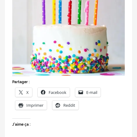
doublage
et
du
Rendez-
vous
des
séries
et
du
doublage
Partager :
X
Facebook
E-mail
Imprimer
Reddit
J’aime ça :