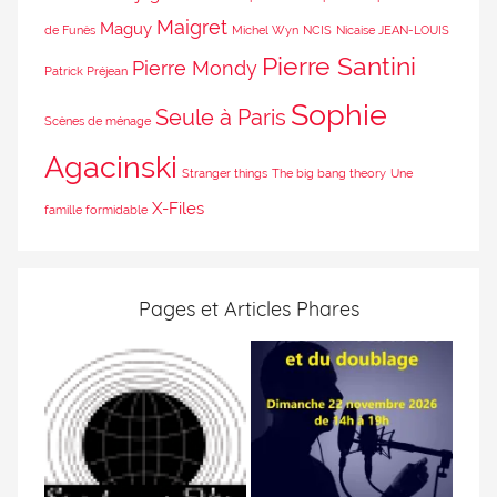
Maigret
Maguy
de Funès
Michel Wyn
NCIS
Nicaise JEAN-LOUIS
Pierre Santini
Pierre Mondy
Patrick Préjean
Sophie
Seule à Paris
Scènes de ménage
Agacinski
Stranger things
The big bang theory
Une
X-Files
famille formidable
Pages et Articles Phares