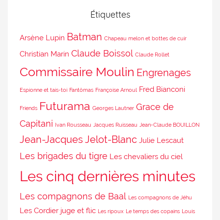
Étiquettes
Batman
Arsène Lupin
Chapeau melon et bottes de cuir
Claude Boissol
Christian Marin
Claude Rollet
Commissaire Moulin
Engrenages
Fred Bianconi
Espionne et tais-toi
Fantômas
Françoise Arnoul
Futurama
Grace de
Friends
Georges Lautner
Capitani
Ivan Rousseau
Jacques Ruisseau
Jean-Claude BOUILLON
Jean-Jacques Jelot-Blanc
Julie Lescaut
Les brigades du tigre
Les chevaliers du ciel
Les cinq dernières minutes
Les compagnons de Baal
Les compagnons de Jéhu
Les Cordier juge et flic
Les ripoux
Le temps des copains
Louis