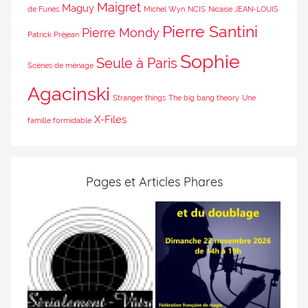
Maigret
Maguy
de Funès
Michel Wyn
NCIS
Nicaise JEAN-LOUIS
Pierre Santini
Pierre Mondy
Patrick Préjean
Sophie
Seule à Paris
Scènes de ménage
Agacinski
Stranger things
The big bang theory
Une
X-Files
famille formidable
Pages et Articles Phares