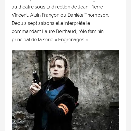
doublage
au théâtre sous la direction de Jean-Pierre
et
Vincent, Alain Françon ou Danièle Thompson.
du
Depuis sept saisons elle interprète le
Rendez-
commandant Laure Berthaud, rôle féminin
vous
principal de la série « Engrenages ».
des
séries
et
du
doublage