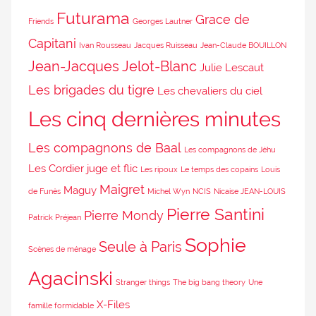
Futurama
Grace de
Friends
Georges Lautner
Capitani
Ivan Rousseau
Jacques Ruisseau
Jean-Claude BOUILLON
Jean-Jacques Jelot-Blanc
Julie Lescaut
Les brigades du tigre
Les chevaliers du ciel
Les cinq dernières minutes
Les compagnons de Baal
Les compagnons de Jéhu
Les Cordier juge et flic
Les ripoux
Le temps des copains
Louis
Maigret
Maguy
de Funès
Michel Wyn
NCIS
Nicaise JEAN-LOUIS
Pierre Santini
Pierre Mondy
Patrick Préjean
Sophie
Seule à Paris
Scènes de ménage
Agacinski
Stranger things
The big bang theory
Une
X-Files
famille formidable