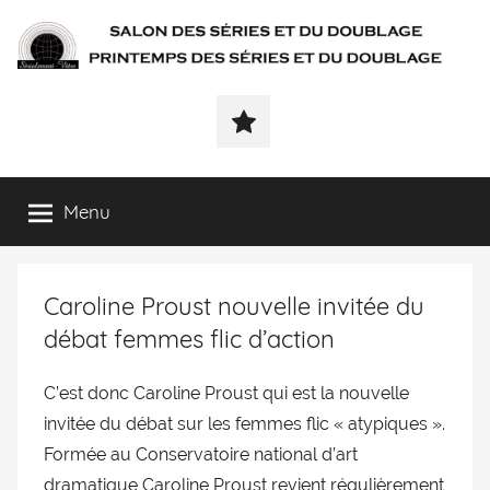
SÉRIALEMENT-
Fenêtre
web
VÔTRE.FR
du
salon
des
Menu
séries
et
du
Caroline Proust nouvelle invitée du
doublage
et
débat femmes flic d’action
du
printemps
C’est donc Caroline Proust qui est la nouvelle
des
invitée du débat sur les femmes flic « atypiques ».
séries
Formée au Conservatoire national d’art
et
dramatique Caroline Proust revient régulièrement
du