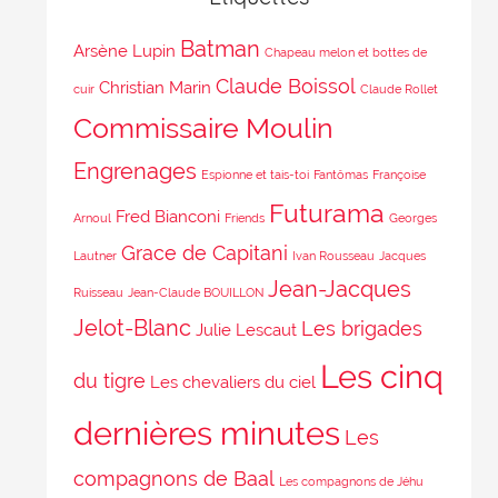
Batman
Arsène Lupin
Chapeau melon et bottes de
Claude Boissol
Christian Marin
cuir
Claude Rollet
Commissaire Moulin
Engrenages
Espionne et tais-toi
Fantômas
Françoise
Futurama
Fred Bianconi
Arnoul
Friends
Georges
Grace de Capitani
Lautner
Ivan Rousseau
Jacques
Jean-Jacques
Ruisseau
Jean-Claude BOUILLON
Jelot-Blanc
Les brigades
Julie Lescaut
Les cinq
du tigre
Les chevaliers du ciel
dernières minutes
Les
compagnons de Baal
Les compagnons de Jéhu