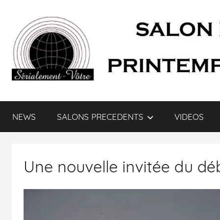
SÉRIALEMENT-
Fenêtre
web
NEWS
SALONS PRECEDENTS
VIDEOS
du
VÔTRE.FR
salon
des
séries
Une nouvelle invitée du déb
et
du
doublage
et
du