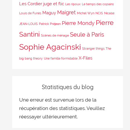
Les Cordier juge et flic
Les ripoux
Le temps des copains
Maigret
Maguy
Louis de Funès
Michel Wyn
NCIS
Nicaise
Pierre
Pierre Mondy
JEAN-LOUIS
Patrick Préjean
Santini
Seule à Paris
Scènes de ménage
Sophie Agacinski
Stranger things
The
X-Files
big bang theory
Une famille formidable
Statistiques du blog
Une erreur est survenue lors de la
récupération des statistiques. Veuillez
réessayer ultérieurement.