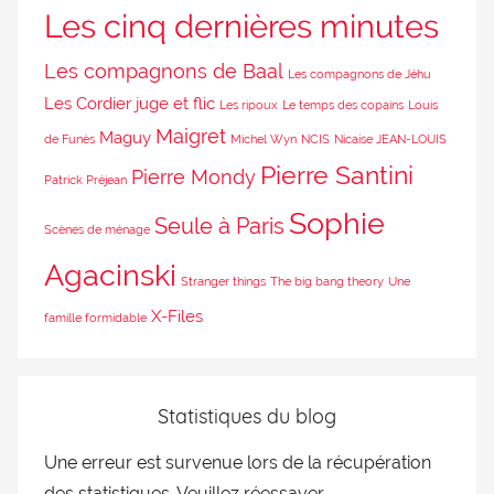
Les cinq dernières minutes
Les compagnons de Baal
Les compagnons de Jéhu
Les Cordier juge et flic
Les ripoux
Le temps des copains
Louis
Maigret
Maguy
de Funès
Michel Wyn
NCIS
Nicaise JEAN-LOUIS
Pierre Santini
Pierre Mondy
Patrick Préjean
Sophie
Seule à Paris
Scènes de ménage
Agacinski
Stranger things
The big bang theory
Une
X-Files
famille formidable
Statistiques du blog
Une erreur est survenue lors de la récupération
des statistiques. Veuillez réessayer