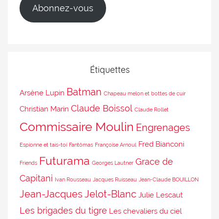
Abonnez-vous
Étiquettes
Batman
Arsène Lupin
Chapeau melon et bottes de cuir
Claude Boissol
Christian Marin
Claude Rollet
Commissaire Moulin
Engrenages
Fred Bianconi
Espionne et tais-toi
Fantômas
Françoise Arnoul
Futurama
Grace de
Friends
Georges Lautner
Capitani
Ivan Rousseau
Jacques Ruisseau
Jean-Claude BOUILLON
Jean-Jacques Jelot-Blanc
Julie Lescaut
Les brigades du tigre
Les chevaliers du ciel