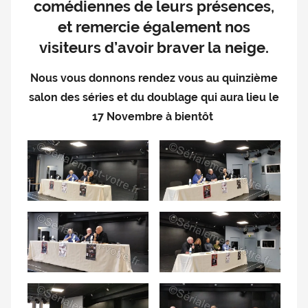
comédiennes de leurs présences,
doublage
et remercie également nos
et
visiteurs d’avoir braver la neige.
du
Rendez-
Nous vous donnons rendez vous au quinzième
vous
des
salon des séries et du doublage qui aura lieu le
séries
17 Novembre à bientôt
et
du
doublage