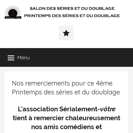
SÉRIALEMENT-
Fenêtre
web
VÔTRE.FR
du
salon
des
Menu
séries
et
du
Nos remerciements pour ce 4éme
doublage
et
Printemps des séries et du doublage
du
printemps
L’association Sérialement-
vôtre
des
tient à remercier chaleureusement
séries
et
nos amis comédiens et
du