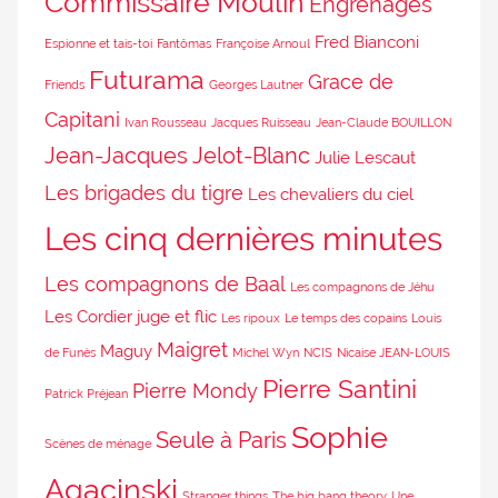
Commissaire Moulin
Engrenages
Fred Bianconi
Espionne et tais-toi
Fantômas
Françoise Arnoul
Futurama
Grace de
Friends
Georges Lautner
Capitani
Ivan Rousseau
Jacques Ruisseau
Jean-Claude BOUILLON
Jean-Jacques Jelot-Blanc
Julie Lescaut
Les brigades du tigre
Les chevaliers du ciel
Les cinq dernières minutes
Les compagnons de Baal
Les compagnons de Jéhu
Les Cordier juge et flic
Les ripoux
Le temps des copains
Louis
Maigret
Maguy
de Funès
Michel Wyn
NCIS
Nicaise JEAN-LOUIS
Pierre Santini
Pierre Mondy
Patrick Préjean
Sophie
Seule à Paris
Scènes de ménage
Agacinski
Stranger things
The big bang theory
Une