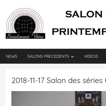
SÉRIALEMENT-
Fenêtre
web
NEWS
SALONS PRECEDENTS
VIDEOS
du
VÔTRE.FR
salon
des
séries
2018-11-17 Salon des séries
et
du
doublage
et
du