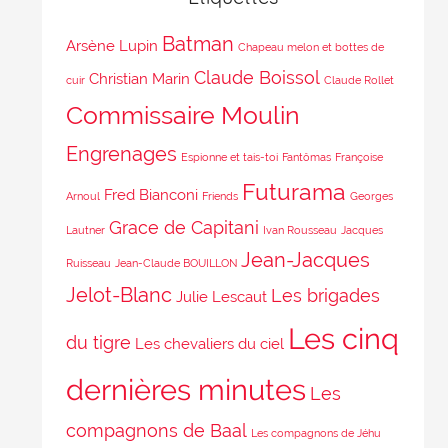
Batman
Arsène Lupin
Chapeau melon et bottes de
Claude Boissol
Christian Marin
cuir
Claude Rollet
Commissaire Moulin
Engrenages
Espionne et tais-toi
Fantômas
Françoise
Futurama
Fred Bianconi
Arnoul
Friends
Georges
Grace de Capitani
Lautner
Ivan Rousseau
Jacques
Jean-Jacques
Ruisseau
Jean-Claude BOUILLON
Jelot-Blanc
Les brigades
Julie Lescaut
Les cinq
du tigre
Les chevaliers du ciel
dernières minutes
Les
compagnons de Baal
Les compagnons de Jéhu