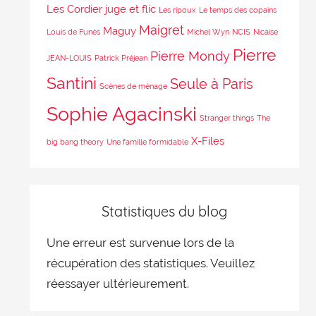
Les Cordier juge et flic
Les ripoux
Le temps des copains
Maigret
Maguy
Louis de Funès
Michel Wyn
NCIS
Nicaise
Pierre
Pierre Mondy
JEAN-LOUIS
Patrick Préjean
Santini
Seule à Paris
Scènes de ménage
Sophie Agacinski
Stranger things
The
X-Files
big bang theory
Une famille formidable
Statistiques du blog
Une erreur est survenue lors de la
récupération des statistiques. Veuillez
réessayer ultérieurement.