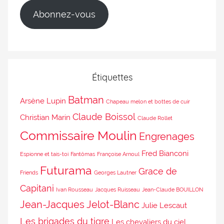
Abonnez-vous
Étiquettes
Batman
Arsène Lupin
Chapeau melon et bottes de cuir
Claude Boissol
Christian Marin
Claude Rollet
Commissaire Moulin
Engrenages
Fred Bianconi
Espionne et tais-toi
Fantômas
Françoise Arnoul
Futurama
Grace de
Friends
Georges Lautner
Capitani
Ivan Rousseau
Jacques Ruisseau
Jean-Claude BOUILLON
Jean-Jacques Jelot-Blanc
Julie Lescaut
Les brigades du tigre
Les chevaliers du ciel