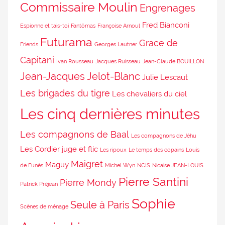
Commissaire Moulin
Engrenages
Fred Bianconi
Espionne et tais-toi
Fantômas
Françoise Arnoul
Futurama
Grace de
Friends
Georges Lautner
Capitani
Ivan Rousseau
Jacques Ruisseau
Jean-Claude BOUILLON
Jean-Jacques Jelot-Blanc
Julie Lescaut
Les brigades du tigre
Les chevaliers du ciel
Les cinq dernières minutes
Les compagnons de Baal
Les compagnons de Jéhu
Les Cordier juge et flic
Les ripoux
Le temps des copains
Louis
Maigret
Maguy
de Funès
Michel Wyn
NCIS
Nicaise JEAN-LOUIS
Pierre Santini
Pierre Mondy
Patrick Préjean
Sophie
Seule à Paris
Scènes de ménage