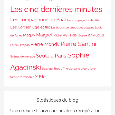
Les cinq dernières minutes
Les compagnons de Baal
Les compagnons de Jéhu
Les Cordier juge et flic
Les ripoux
Le temps des copains
Louis
Maigret
Maguy
de Funès
Michel Wyn
NCIS
Nicaise JEAN-LOUIS
Pierre Santini
Pierre Mondy
Patrick Préjean
Sophie
Seule à Paris
Scènes de ménage
Agacinski
Stranger things
The big bang theory
Une
X-Files
famille formidable
Statistiques du blog
Une erreur est survenue lors de la récupération