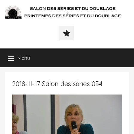
SÉRIALEMENT-
Fenêtre
web
VÔTRE.FR
du
salon
des
Menu
séries
et
du
2018-11-17 Salon des séries 054
doublage
et
du
printemps
des
séries
et
du