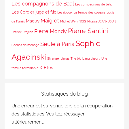
Les compagnons de Baal
Les compagnons de Jéhu
Les Cordier juge et flic
Les ripoux
Le temps des copains
Louis
Maigret
Maguy
de Funès
Michel Wyn
NCIS
Nicaise JEAN-LOUIS
Pierre Santini
Pierre Mondy
Patrick Préjean
Sophie
Seule à Paris
Scènes de ménage
Agacinski
Stranger things
The big bang theory
Une
X-Files
famille formidable
Statistiques du blog
Une erreur est survenue lors de la récupération
des statistiques. Veuillez réessayer
ultérieurement.