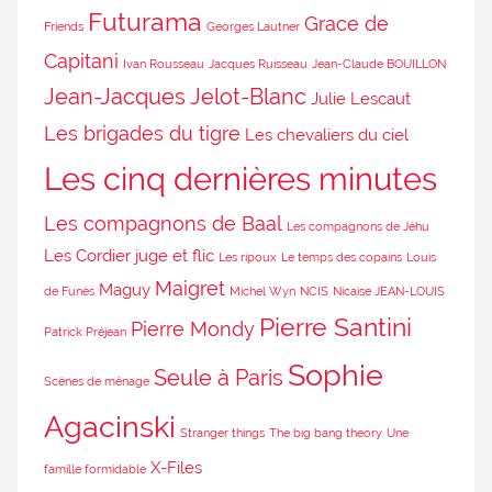
Futurama
Grace de
Friends
Georges Lautner
Capitani
Ivan Rousseau
Jacques Ruisseau
Jean-Claude BOUILLON
Jean-Jacques Jelot-Blanc
Julie Lescaut
Les brigades du tigre
Les chevaliers du ciel
Les cinq dernières minutes
Les compagnons de Baal
Les compagnons de Jéhu
Les Cordier juge et flic
Les ripoux
Le temps des copains
Louis
Maigret
Maguy
de Funès
Michel Wyn
NCIS
Nicaise JEAN-LOUIS
Pierre Santini
Pierre Mondy
Patrick Préjean
Sophie
Seule à Paris
Scènes de ménage
Agacinski
Stranger things
The big bang theory
Une
X-Files
famille formidable