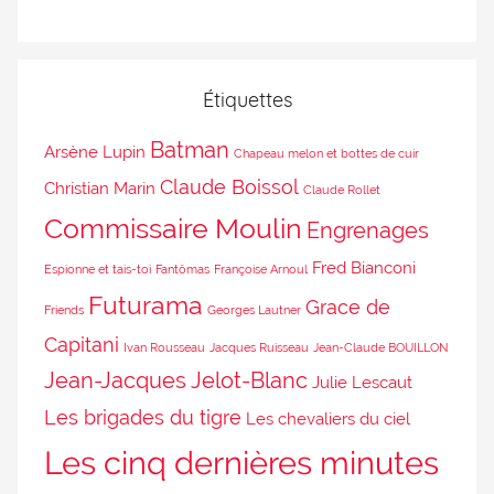
Étiquettes
Batman
Arsène Lupin
Chapeau melon et bottes de cuir
Claude Boissol
Christian Marin
Claude Rollet
Commissaire Moulin
Engrenages
Fred Bianconi
Espionne et tais-toi
Fantômas
Françoise Arnoul
Futurama
Grace de
Friends
Georges Lautner
Capitani
Ivan Rousseau
Jacques Ruisseau
Jean-Claude BOUILLON
Jean-Jacques Jelot-Blanc
Julie Lescaut
Les brigades du tigre
Les chevaliers du ciel
Les cinq dernières minutes