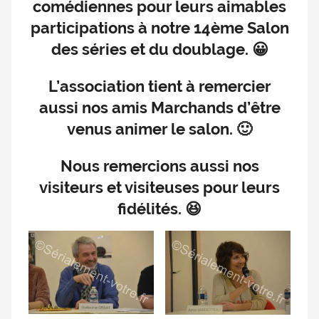
comédiennes pour leurs aimables
doublage
participations à notre 14ème Salon
et
des séries et du doublage. 😀
du
Rendez-
vous
L’association tient à remercier
des
aussi nos amis Marchands d’être
séries
venus animer le salon. 🙂
et
du
Nous remercions aussi nos
doublage
visiteurs et visiteuses pour leurs
fidélités. 😆