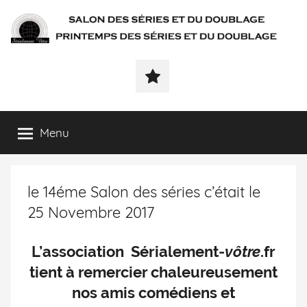
SÉRIALEMENT-
Fenêtre
web
VÔTRE.FR
du
salon
des
Menu
séries
et
du
le 14éme Salon des séries c’était le
doublage
et
25 Novembre 2017
du
printemps
L’association Sérialement-
vôtre
.fr
des
tient à remercier chaleureusement
séries
et
nos amis comédiens et
du