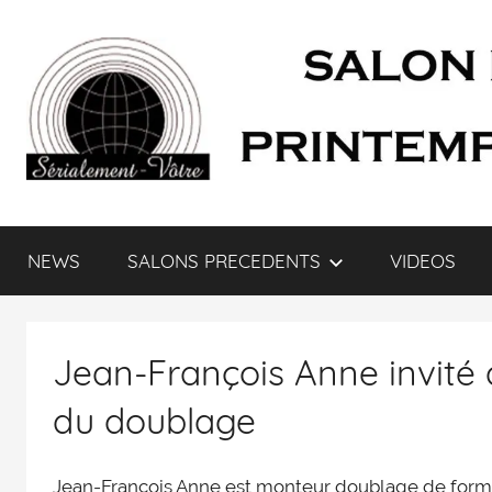
SÉRIALEMENT-
Fenêtre
web
NEWS
SALONS PRECEDENTS
VIDEOS
du
VÔTRE.FR
salon
des
séries
Jean-François Anne invité 
et
du
du doublage
doublage
et
Jean-François Anne est monteur doublage de forma
du