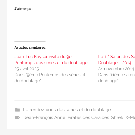
J’aime ça :
Articles similaires
Jean-Luc Kayser invité du 9e
Le 11° Salon des S
Printemps des séries et du doublage
Doublage – 2014 –
25 avril 2025
24 novembre 2014
Dans "9ème Printemps des séries et
Dans "11éme salon 
du doublage"
doublage"
Le rendez-vous des séries et du doublage
Jean-François Anne
,
Pirates des Caraïbes
,
Shrek
,
X-M