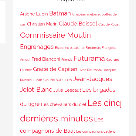
Batman
Arsène Lupin
Chapeau melon et bottes de
Claude Boissol
Christian Marin
cuir
Claude Rollet
Commissaire Moulin
Engrenages
Espionne et tais-toi
Fantômas
Françoise
Futurama
Fred Bianconi
Arnoul
Friends
Georges
Grace de Capitani
Lautner
Ivan Rousseau
Jacques
Jean-Jacques
Ruisseau
Jean-Claude BOUILLON
Jelot-Blanc
Les brigades
Julie Lescaut
Les cinq
du tigre
Les chevaliers du ciel
dernières minutes
Les
compagnons de Baal
Les compagnons de Jéhu