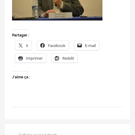
doublage
et
du
Rendez-
vous
Partager :
des
X
Facebook
E-mail
séries
et
Imprimer
Reddit
du
doublage
J’aime ça :