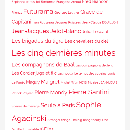
Fred Bianconi
Espionne et tais-toi
Fantômas
Françoise Arnoul
Futurama
Grace de
Friends
Georges Lautner
Capitani
Ivan Rousseau
Jacques Ruisseau
Jean-Claude BOUILLON
Jean-Jacques Jelot-Blanc
Julie Lescaut
Les brigades du tigre
Les chevaliers du ciel
Les cinq dernières minutes
Les compagnons de Baal
Les compagnons de Jéhu
Les Cordier juge et flic
Les ripoux
Le temps des copains
Louis
Maigret
Maguy
de Funès
Michel Wyn
NCIS
Nicaise JEAN-LOUIS
Pierre Santini
Pierre Mondy
Patrick Préjean
Sophie
Seule à Paris
Scènes de ménage
Agacinski
Stranger things
The big bang theory
Une
X-Files
famille formidable