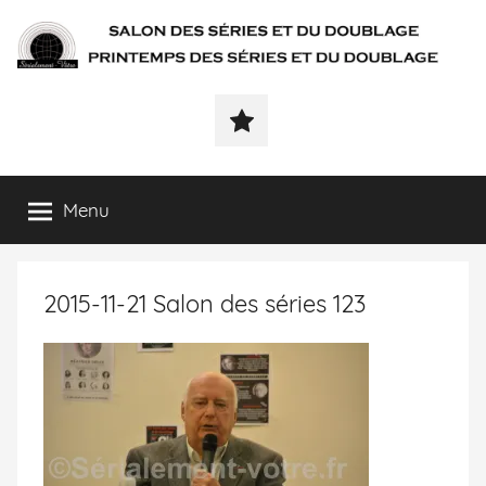
SÉRIALEMENT-
Fenêtre
web
VÔTRE.FR
du
salon
des
Menu
séries
et
du
2015-11-21 Salon des séries 123
doublage
et
du
printemps
des
séries
et
du