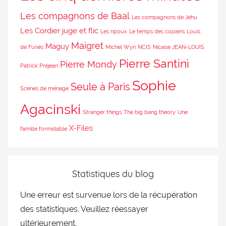
Les compagnons de Baal
Les compagnons de Jéhu
Les Cordier juge et flic
Les ripoux
Le temps des copains
Louis
Maigret
Maguy
de Funès
Michel Wyn
NCIS
Nicaise JEAN-LOUIS
Pierre Santini
Pierre Mondy
Patrick Préjean
Sophie
Seule à Paris
Scènes de ménage
Agacinski
Stranger things
The big bang theory
Une
X-Files
famille formidable
Statistiques du blog
Une erreur est survenue lors de la récupération
des statistiques. Veuillez réessayer
ultérieurement.