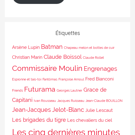
Étiquettes
Batman
Arsène Lupin
Chapeau melon et bottes de cuir
Claude Boissol
Christian Marin
Claude Rollet
Commissaire Moulin
Engrenages
Fred Bianconi
Espionne et tais-toi
Fantômas
Françoise Arnoul
Futurama
Grace de
Friends
Georges Lautner
Capitani
Ivan Rousseau
Jacques Ruisseau
Jean-Claude BOUILLON
Jean-Jacques Jelot-Blanc
Julie Lescaut
Les brigades du tigre
Les chevaliers du ciel
Les cinq dernières minutes