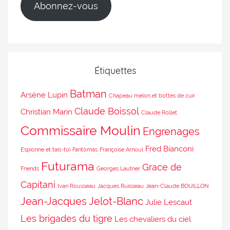
Abonnez-vous
Étiquettes
Batman
Arsène Lupin
Chapeau melon et bottes de cuir
Claude Boissol
Christian Marin
Claude Rollet
Commissaire Moulin
Engrenages
Fred Bianconi
Espionne et tais-toi
Fantômas
Françoise Arnoul
Futurama
Grace de
Friends
Georges Lautner
Capitani
Ivan Rousseau
Jacques Ruisseau
Jean-Claude BOUILLON
Jean-Jacques Jelot-Blanc
Julie Lescaut
Les brigades du tigre
Les chevaliers du ciel