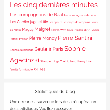
Les cinq dernières minutes
Les compagnons de Baal
Les compagnons de Jéhu
Les Cordier juge et flic
Les ripoux
Le temps des copains
Louis
Maigret
Maguy
de Funès
Michel Wyn
NCIS
Nicaise JEAN-LOUIS
Pierre Santini
Pierre Mondy
Patrick Préjean
Sophie
Seule à Paris
Scènes de ménage
Agacinski
Stranger things
The big bang theory
Une
X-Files
famille formidable
Statistiques du blog
Une erreur est survenue lors de la récupération
des statistiques. Veuillez réessayer