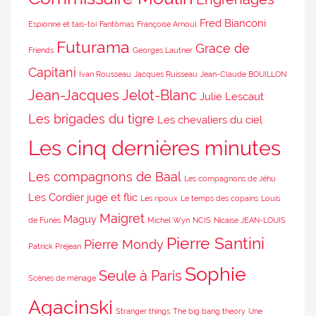
Fred Bianconi
Espionne et tais-toi
Fantômas
Françoise Arnoul
Futurama
Grace de
Friends
Georges Lautner
Capitani
Ivan Rousseau
Jacques Ruisseau
Jean-Claude BOUILLON
Jean-Jacques Jelot-Blanc
Julie Lescaut
Les brigades du tigre
Les chevaliers du ciel
Les cinq dernières minutes
Les compagnons de Baal
Les compagnons de Jéhu
Les Cordier juge et flic
Les ripoux
Le temps des copains
Louis
Maigret
Maguy
de Funès
Michel Wyn
NCIS
Nicaise JEAN-LOUIS
Pierre Santini
Pierre Mondy
Patrick Préjean
Sophie
Seule à Paris
Scènes de ménage
Agacinski
Stranger things
The big bang theory
Une