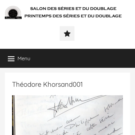
SÉRIALEMENT-
Fenêtre
web
VÔTRE.FR
du
salon
des
Menu
séries
et
du
Théodore Khorsand001
doublage
et
du
printemps
des
séries
et
du