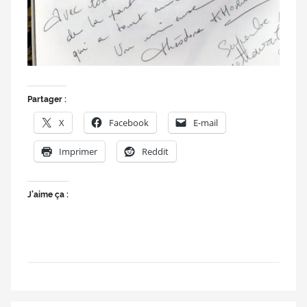
doublage
et
du
Rendez-
vous
des
Partager :
séries
X
Facebook
E-mail
et
du
Imprimer
Reddit
doublage
J’aime ça :