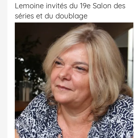
Lemoine invités du 19e Salon des
printemps
séries et du doublage
des
séries
et
du
doublage
et
du
Rendez-
vous
des
séries
et
du
doublage