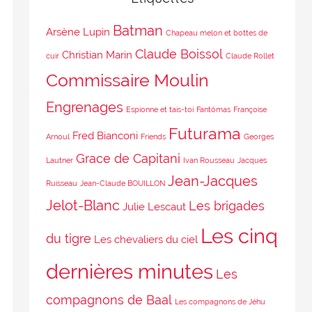
Batman
Arsène Lupin
Chapeau melon et bottes de
Claude Boissol
Christian Marin
cuir
Claude Rollet
Commissaire Moulin
Engrenages
Espionne et tais-toi
Fantômas
Françoise
Futurama
Fred Bianconi
Arnoul
Friends
Georges
Grace de Capitani
Lautner
Ivan Rousseau
Jacques
Jean-Jacques
Ruisseau
Jean-Claude BOUILLON
Jelot-Blanc
Les brigades
Julie Lescaut
Les cinq
du tigre
Les chevaliers du ciel
dernières minutes
Les
compagnons de Baal
Les compagnons de Jéhu