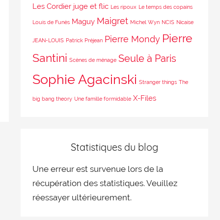
Les Cordier juge et flic
Les ripoux
Le temps des copains
Maigret
Maguy
Louis de Funès
Michel Wyn
NCIS
Nicaise
Pierre
Pierre Mondy
JEAN-LOUIS
Patrick Préjean
Santini
Seule à Paris
Scènes de ménage
Sophie Agacinski
Stranger things
The
X-Files
big bang theory
Une famille formidable
Statistiques du blog
Une erreur est survenue lors de la
récupération des statistiques. Veuillez
réessayer ultérieurement.