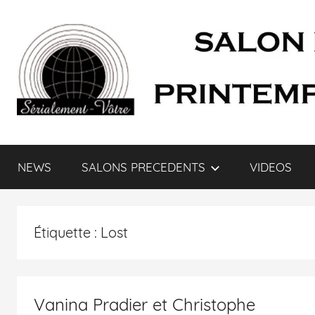
SÉRIALEMENT-
Fenêtre
web
NEWS
SALONS PRECEDENTS
VIDEOS
du
VÔTRE.FR
salon
des
séries
Étiquette :
Lost
et
du
doublage
et
Vanina Pradier et Christophe
du