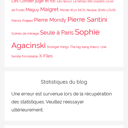
Les Cordier juge et flic
Les ripoux
Le temps des copains
Louis
Maigret
Maguy
de Funès
Michel Wyn
NCIS
Nicaise JEAN-LOUIS
Pierre Santini
Pierre Mondy
Patrick Préjean
Sophie
Seule à Paris
Scènes de ménage
Agacinski
Stranger things
The big bang theory
Une
X-Files
famille formidable
Statistiques du blog
Une erreur est survenue lors de la récupération
des statistiques. Veuillez réessayer
ultérieurement.