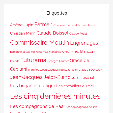
Étiquettes
Batman
Arsène Lupin
Chapeau melon et bottes de cuir
Claude Boissol
Christian Marin
Claude Rollet
Commissaire Moulin
Engrenages
Fred Bianconi
Espionne et tais-toi
Fantômas
Françoise Arnoul
Futurama
Grace de
Friends
Georges Lautner
Capitani
Ivan Rousseau
Jacques Ruisseau
Jean-Claude BOUILLON
Jean-Jacques Jelot-Blanc
Julie Lescaut
Les brigades du tigre
Les chevaliers du ciel
Les cinq dernières minutes
Les compagnons de Baal
Les compagnons de Jéhu