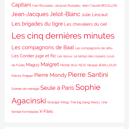
Capitani
Ivan Rousseau
Jacques Ruisseau
Jean-Claude BOUILLON
Jean-Jacques Jelot-Blanc
Julie Lescaut
Les brigades du tigre
Les chevaliers du ciel
Les cinq dernières minutes
Les compagnons de Baal
Les compagnons de Jéhu
Les Cordier juge et flic
Les ripoux
Le temps des copains
Louis
Maigret
Maguy
de Funès
Michel Wyn
NCIS
Nicaise JEAN-LOUIS
Pierre Santini
Pierre Mondy
Patrick Préjean
Sophie
Seule à Paris
Scènes de ménage
Agacinski
Stranger things
The big bang theory
Une
X-Files
famille formidable