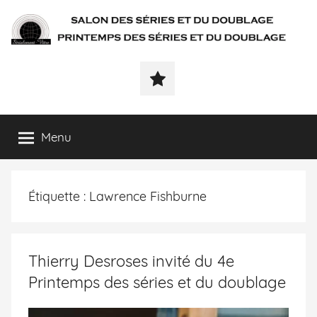
SÉRIALEMENT-
Fenêtre
web
VÔTRE.FR
du
salon
des
Menu
séries
et
du
Étiquette :
Lawrence Fishburne
doublage
et
du
printemps
Thierry Desroses invité du 4e
des
Printemps des séries et du doublage
séries
et
du