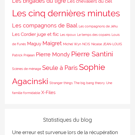
Les brigades du tigre
Les chevaliers du ciel
Les cinq dernières minutes
Les compagnons de Baal
Les compagnons de Jéhu
Les Cordier juge et flic
Les ripoux
Le temps des copains
Louis
Maigret
Maguy
de Funès
Michel Wyn
NCIS
Nicaise JEAN-LOUIS
Pierre Santini
Pierre Mondy
Patrick Préjean
Sophie
Seule à Paris
Scènes de ménage
Agacinski
Stranger things
The big bang theory
Une
X-Files
famille formidable
Statistiques du blog
Une erreur est survenue lors de la récupération