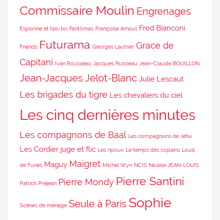
Commissaire Moulin
Engrenages
Fred Bianconi
Espionne et tais-toi
Fantômas
Françoise Arnoul
Futurama
Grace de
Friends
Georges Lautner
Capitani
Ivan Rousseau
Jacques Ruisseau
Jean-Claude BOUILLON
Jean-Jacques Jelot-Blanc
Julie Lescaut
Les brigades du tigre
Les chevaliers du ciel
Les cinq dernières minutes
Les compagnons de Baal
Les compagnons de Jéhu
Les Cordier juge et flic
Les ripoux
Le temps des copains
Louis
Maigret
Maguy
de Funès
Michel Wyn
NCIS
Nicaise JEAN-LOUIS
Pierre Santini
Pierre Mondy
Patrick Préjean
Sophie
Seule à Paris
Scènes de ménage