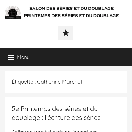
SÉRIALEMENT-
Fenêtre
web
VÔTRE.FR
du
salon
des
Menu
séries
et
du
Étiquette :
Catherine Marchal
doublage
et
du
printemps
5e Printemps des séries et du
des
doublage : l’écriture des séries
séries
et
du