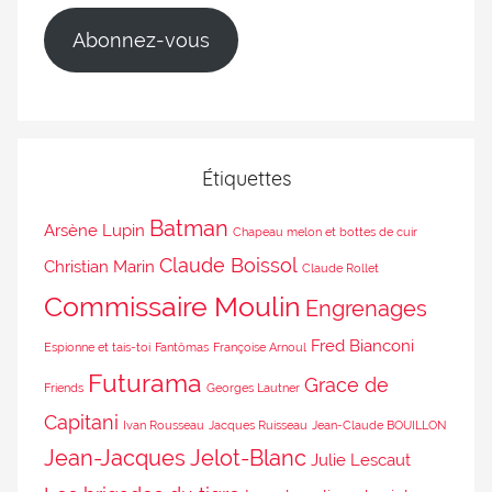
Abonnez-vous
Étiquettes
Batman
Arsène Lupin
Chapeau melon et bottes de cuir
Claude Boissol
Christian Marin
Claude Rollet
Commissaire Moulin
Engrenages
Fred Bianconi
Espionne et tais-toi
Fantômas
Françoise Arnoul
Futurama
Grace de
Friends
Georges Lautner
Capitani
Ivan Rousseau
Jacques Ruisseau
Jean-Claude BOUILLON
Jean-Jacques Jelot-Blanc
Julie Lescaut