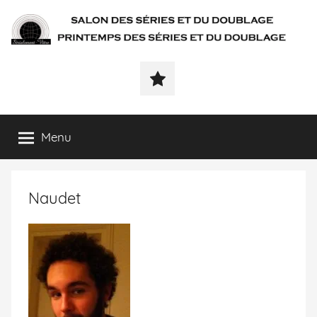
SÉRIALEMENT-
Fenêtre
web
VÔTRE.FR
du
salon
des
Menu
séries
et
du
Naudet
doublage
et
du
printemps
des
séries
et
du