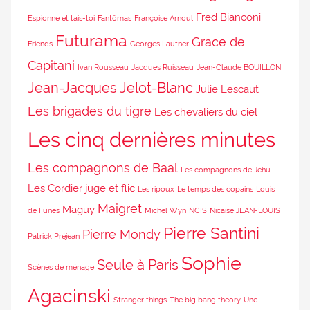
Fred Bianconi
Espionne et tais-toi
Fantômas
Françoise Arnoul
Futurama
Grace de
Friends
Georges Lautner
Capitani
Ivan Rousseau
Jacques Ruisseau
Jean-Claude BOUILLON
Jean-Jacques Jelot-Blanc
Julie Lescaut
Les brigades du tigre
Les chevaliers du ciel
Les cinq dernières minutes
Les compagnons de Baal
Les compagnons de Jéhu
Les Cordier juge et flic
Les ripoux
Le temps des copains
Louis
Maigret
Maguy
de Funès
Michel Wyn
NCIS
Nicaise JEAN-LOUIS
Pierre Santini
Pierre Mondy
Patrick Préjean
Sophie
Seule à Paris
Scènes de ménage
Agacinski
Stranger things
The big bang theory
Une