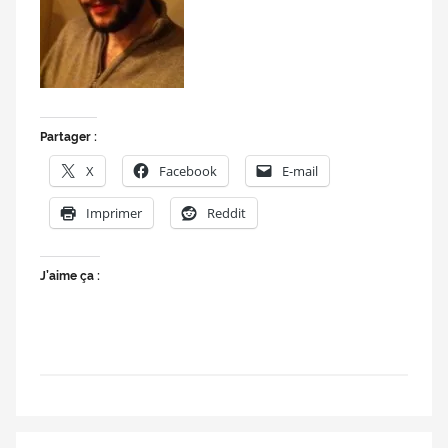
doublage
et
du
Rendez-
vous
Partager :
des
séries
X
Facebook
E-mail
et
du
Imprimer
Reddit
doublage
J’aime ça :