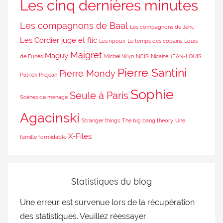
Les cinq dernières minutes
Les compagnons de Baal
Les compagnons de Jéhu
Les Cordier juge et flic
Les ripoux
Le temps des copains
Louis
Maigret
Maguy
de Funès
Michel Wyn
NCIS
Nicaise JEAN-LOUIS
Pierre Santini
Pierre Mondy
Patrick Préjean
Sophie
Seule à Paris
Scènes de ménage
Agacinski
Stranger things
The big bang theory
Une
X-Files
famille formidable
Statistiques du blog
Une erreur est survenue lors de la récupération
des statistiques. Veuillez réessayer