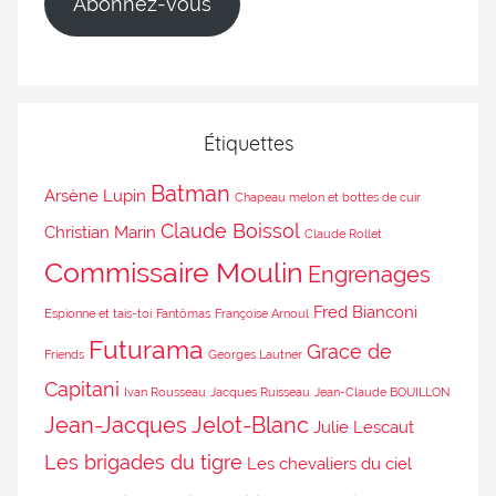
Abonnez-vous
Étiquettes
Batman
Arsène Lupin
Chapeau melon et bottes de cuir
Claude Boissol
Christian Marin
Claude Rollet
Commissaire Moulin
Engrenages
Fred Bianconi
Espionne et tais-toi
Fantômas
Françoise Arnoul
Futurama
Grace de
Friends
Georges Lautner
Capitani
Ivan Rousseau
Jacques Ruisseau
Jean-Claude BOUILLON
Jean-Jacques Jelot-Blanc
Julie Lescaut
Les brigades du tigre
Les chevaliers du ciel