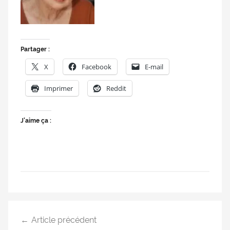
doublage
et
du
Rendez-
Partager :
vous
X
Facebook
E-mail
des
séries
Imprimer
Reddit
et
du
doublage
J’aime ça :
Article précédent