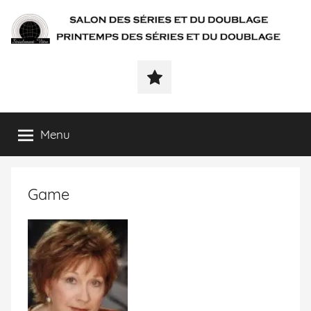
SÉRIALEMENT-
Fenêtre
web
VÔTRE.FR
du
salon
des
Menu
séries
et
du
Game
doublage
et
du
printemps
des
séries
et
du