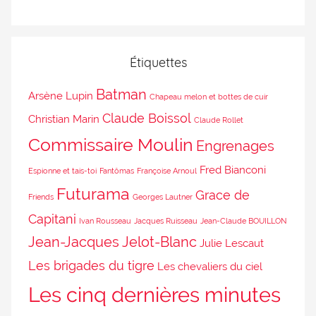
Étiquettes
Batman
Arsène Lupin
Chapeau melon et bottes de cuir
Claude Boissol
Christian Marin
Claude Rollet
Commissaire Moulin
Engrenages
Fred Bianconi
Espionne et tais-toi
Fantômas
Françoise Arnoul
Futurama
Grace de
Friends
Georges Lautner
Capitani
Ivan Rousseau
Jacques Ruisseau
Jean-Claude BOUILLON
Jean-Jacques Jelot-Blanc
Julie Lescaut
Les brigades du tigre
Les chevaliers du ciel
Les cinq dernières minutes