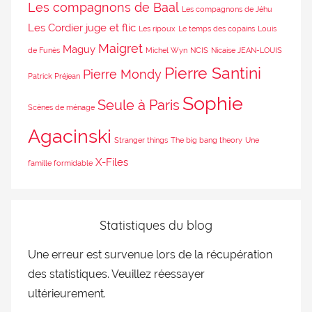
Les compagnons de Baal
Les compagnons de Jéhu
Les Cordier juge et flic
Les ripoux
Le temps des copains
Louis
Maigret
Maguy
de Funès
Michel Wyn
NCIS
Nicaise JEAN-LOUIS
Pierre Santini
Pierre Mondy
Patrick Préjean
Sophie
Seule à Paris
Scènes de ménage
Agacinski
Stranger things
The big bang theory
Une
X-Files
famille formidable
Statistiques du blog
Une erreur est survenue lors de la récupération
des statistiques. Veuillez réessayer
ultérieurement.