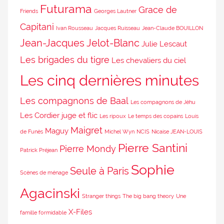
Futurama
Grace de
Friends
Georges Lautner
Capitani
Ivan Rousseau
Jacques Ruisseau
Jean-Claude BOUILLON
Jean-Jacques Jelot-Blanc
Julie Lescaut
Les brigades du tigre
Les chevaliers du ciel
Les cinq dernières minutes
Les compagnons de Baal
Les compagnons de Jéhu
Les Cordier juge et flic
Les ripoux
Le temps des copains
Louis
Maigret
Maguy
de Funès
Michel Wyn
NCIS
Nicaise JEAN-LOUIS
Pierre Santini
Pierre Mondy
Patrick Préjean
Sophie
Seule à Paris
Scènes de ménage
Agacinski
Stranger things
The big bang theory
Une
X-Files
famille formidable