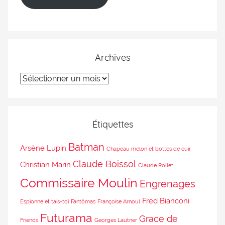
Archives
Étiquettes
Batman
Arsène Lupin
Chapeau melon et bottes de cuir
Claude Boissol
Christian Marin
Claude Rollet
Commissaire Moulin
Engrenages
Fred Bianconi
Espionne et tais-toi
Fantômas
Françoise Arnoul
Futurama
Grace de
Friends
Georges Lautner