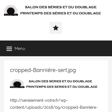
SÉRIALEMENT-
Fenêtre
web
VÔTRE.FR
du
salon
des
Menu
séries
et
du
cropped-Banniére-sert.jpg
doublage
et
du
printemps
des
séries
http://serialement-votre.fr/wp-
et
content/uploads/2018/09/cropped-Banniére-
du