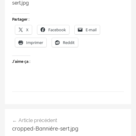
sert.jpg
doublage
et
Partager :
du
Rendez-
X
Facebook
E-mail
vous
Imprimer
Reddit
des
séries
et
J’aime ça :
du
doublage
Article précédent
cropped-Banniére-sert.jpg