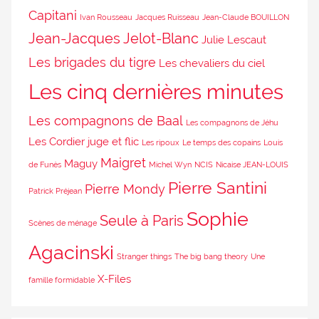
Capitani
Ivan Rousseau
Jacques Ruisseau
Jean-Claude BOUILLON
Jean-Jacques Jelot-Blanc
Julie Lescaut
Les brigades du tigre
Les chevaliers du ciel
Les cinq dernières minutes
Les compagnons de Baal
Les compagnons de Jéhu
Les Cordier juge et flic
Les ripoux
Le temps des copains
Louis
Maigret
Maguy
de Funès
Michel Wyn
NCIS
Nicaise JEAN-LOUIS
Pierre Santini
Pierre Mondy
Patrick Préjean
Sophie
Seule à Paris
Scènes de ménage
Agacinski
Stranger things
The big bang theory
Une
X-Files
famille formidable