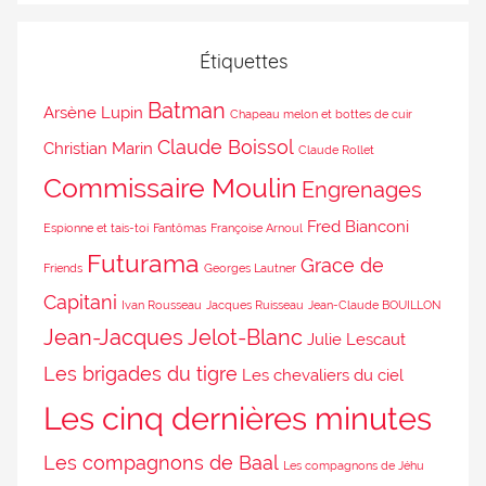
Étiquettes
Batman
Arsène Lupin
Chapeau melon et bottes de cuir
Claude Boissol
Christian Marin
Claude Rollet
Commissaire Moulin
Engrenages
Fred Bianconi
Espionne et tais-toi
Fantômas
Françoise Arnoul
Futurama
Grace de
Friends
Georges Lautner
Capitani
Ivan Rousseau
Jacques Ruisseau
Jean-Claude BOUILLON
Jean-Jacques Jelot-Blanc
Julie Lescaut
Les brigades du tigre
Les chevaliers du ciel
Les cinq dernières minutes
Les compagnons de Baal
Les compagnons de Jéhu