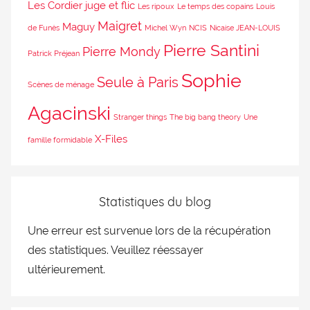
Les Cordier juge et flic
Les ripoux
Le temps des copains
Louis
Maigret
Maguy
de Funès
Michel Wyn
NCIS
Nicaise JEAN-LOUIS
Pierre Santini
Pierre Mondy
Patrick Préjean
Sophie
Seule à Paris
Scènes de ménage
Agacinski
Stranger things
The big bang theory
Une
X-Files
famille formidable
Statistiques du blog
Une erreur est survenue lors de la récupération
des statistiques. Veuillez réessayer
ultérieurement.