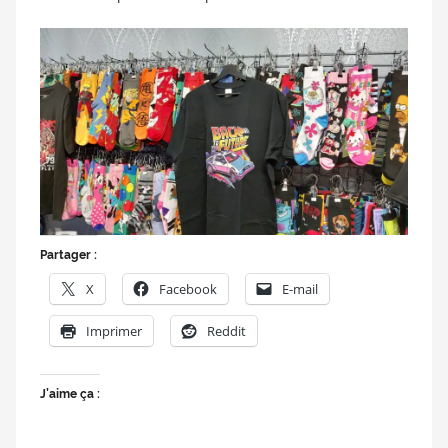
doublage
et
du
Rendez-
vous
des
séries
et
du
doublage
Partager :
X
Facebook
E-mail
Imprimer
Reddit
J’aime ça :