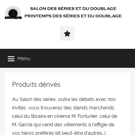
SÉRIALEMENT-
Fenêtre
web
VÔTRE.FR
du
salon
des
Menu
séries
et
du
Produits dérivés
doublage
et
du
Au Salon des séries, outre les débats avec nos
printemps
invités, vous trouverez des stands marchands,
des
celui du libraire en cinéma M. Fortunier, celui de
séries
M. Garcia qui vend des vêtements à l’effigie de
et
vos héros préférés (et peut-être d’autres…).
du