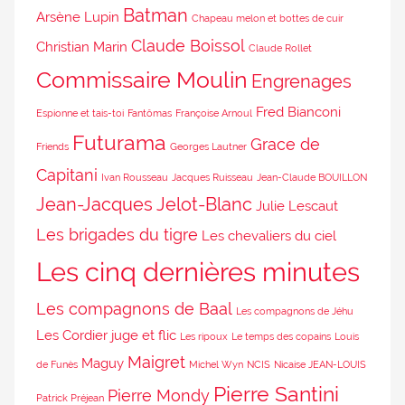
Batman
Arsène Lupin
Chapeau melon et bottes de cuir
Claude Boissol
Christian Marin
Claude Rollet
Commissaire Moulin
Engrenages
Fred Bianconi
Espionne et tais-toi
Fantômas
Françoise Arnoul
Futurama
Grace de
Friends
Georges Lautner
Capitani
Ivan Rousseau
Jacques Ruisseau
Jean-Claude BOUILLON
Jean-Jacques Jelot-Blanc
Julie Lescaut
Les brigades du tigre
Les chevaliers du ciel
Les cinq dernières minutes
Les compagnons de Baal
Les compagnons de Jéhu
Les Cordier juge et flic
Les ripoux
Le temps des copains
Louis
Maigret
Maguy
de Funès
Michel Wyn
NCIS
Nicaise JEAN-LOUIS
Pierre Santini
Pierre Mondy
Patrick Préjean