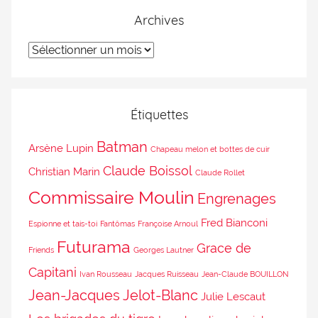
Archives
Étiquettes
Batman
Arsène Lupin
Chapeau melon et bottes de cuir
Claude Boissol
Christian Marin
Claude Rollet
Commissaire Moulin
Engrenages
Fred Bianconi
Espionne et tais-toi
Fantômas
Françoise Arnoul
Futurama
Grace de
Friends
Georges Lautner
Capitani
Ivan Rousseau
Jacques Ruisseau
Jean-Claude BOUILLON
Jean-Jacques Jelot-Blanc
Julie Lescaut