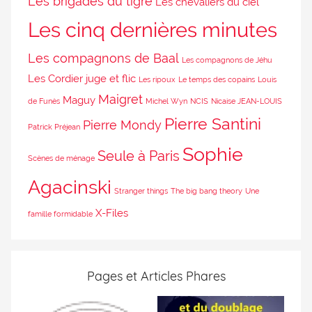
Les brigades du tigre
Les chevaliers du ciel
Les cinq dernières minutes
Les compagnons de Baal
Les compagnons de Jéhu
Les Cordier juge et flic
Les ripoux
Le temps des copains
Louis
Maigret
Maguy
de Funès
Michel Wyn
NCIS
Nicaise JEAN-LOUIS
Pierre Santini
Pierre Mondy
Patrick Préjean
Sophie
Seule à Paris
Scènes de ménage
Agacinski
Stranger things
The big bang theory
Une
X-Files
famille formidable
Pages et Articles Phares