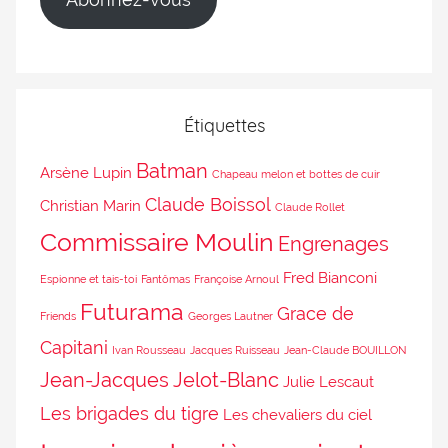
Étiquettes
Batman
Arsène Lupin
Chapeau melon et bottes de cuir
Claude Boissol
Christian Marin
Claude Rollet
Commissaire Moulin
Engrenages
Fred Bianconi
Espionne et tais-toi
Fantômas
Françoise Arnoul
Futurama
Grace de
Friends
Georges Lautner
Capitani
Ivan Rousseau
Jacques Ruisseau
Jean-Claude BOUILLON
Jean-Jacques Jelot-Blanc
Julie Lescaut
Les brigades du tigre
Les chevaliers du ciel