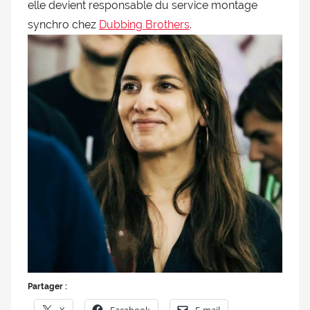
elle devient responsable du service montage
doublage
synchro chez
Dubbing Brothers
.
et
du
Rendez-
vous
des
séries
et
du
doublage
Partager :