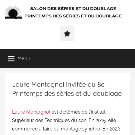
SÉRIALEMENT-
Fenêtre
web
VÔTRE.FR
du
salon
des
Menu
séries
et
du
Laure Montagnol invitée du 8e
doublage
et
Printemps des séries et du doublage
du
printemps
Laure Montagnol
est diplômée de l’Institut
des
séries
Supérieur des Techniques du son. En 2015, elle
et
commence à faire du montage synchro. En 2023
du