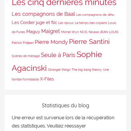
Les cinq dernières minutes
Les compagnons de Baal
Les compagnons de Jéhu
Les Cordier juge et flic
Les ripoux
Le temps des copains
Louis
Maigret
Maguy
de Funès
Michel Wyn
NCIS
Nicaise JEAN-LOUIS
Pierre Santini
Pierre Mondy
Patrick Préjean
Sophie
Seule à Paris
Scènes de ménage
Agacinski
Stranger things
The big bang theory
Une
X-Files
famille formidable
Statistiques du blog
Une erreur est survenue lors de la récupération
des statistiques. Veuillez réessayer