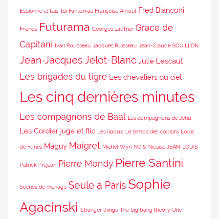
Fred Bianconi
Espionne et tais-toi
Fantômas
Françoise Arnoul
Futurama
Grace de
Friends
Georges Lautner
Capitani
Ivan Rousseau
Jacques Ruisseau
Jean-Claude BOUILLON
Jean-Jacques Jelot-Blanc
Julie Lescaut
Les brigades du tigre
Les chevaliers du ciel
Les cinq dernières minutes
Les compagnons de Baal
Les compagnons de Jéhu
Les Cordier juge et flic
Les ripoux
Le temps des copains
Louis
Maigret
Maguy
de Funès
Michel Wyn
NCIS
Nicaise JEAN-LOUIS
Pierre Santini
Pierre Mondy
Patrick Préjean
Sophie
Seule à Paris
Scènes de ménage
Agacinski
Stranger things
The big bang theory
Une