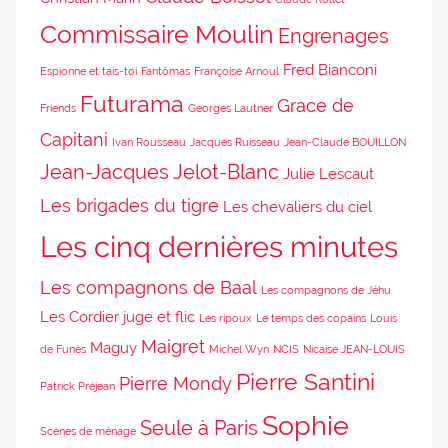
Commissaire Moulin
Engrenages
Fred Bianconi
Espionne et tais-toi
Fantômas
Françoise Arnoul
Futurama
Grace de
Friends
Georges Lautner
Capitani
Ivan Rousseau
Jacques Ruisseau
Jean-Claude BOUILLON
Jean-Jacques Jelot-Blanc
Julie Lescaut
Les brigades du tigre
Les chevaliers du ciel
Les cinq dernières minutes
Les compagnons de Baal
Les compagnons de Jéhu
Les Cordier juge et flic
Les ripoux
Le temps des copains
Louis
Maigret
Maguy
de Funès
Michel Wyn
NCIS
Nicaise JEAN-LOUIS
Pierre Santini
Pierre Mondy
Patrick Préjean
Sophie
Seule à Paris
Scènes de ménage