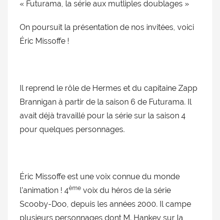
« Futurama, la série aux mutliples doublages »
doublage
et
On poursuit la présentation de nos invitées, voici
du
Éric Missoffe !
Rendez-
vous
des
séries
Il reprend le rôle de Hermes et du capitaine Zapp
et
Brannigan à partir de la saison 6 de Futurama. Il
du
avait déjà travaillé pour la série sur la saison 4
doublage
pour quelques personnages.
Éric Missoffe est une voix connue du monde
ème
l’animation ! 4
voix du héros de la série
Scooby-Doo, depuis les années 2000. Il campe
plusieurs personnages dont M. Hankey sur la