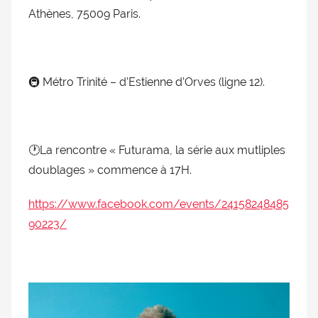
Athènes, 75009 Paris.
🚇 Métro Trinité – d’Estienne d’Orves (ligne 12).
🕐La rencontre « Futurama, la série aux mutliples
doublages » commence à 17H.
https://www.facebook.com/events/24158248485
90223/