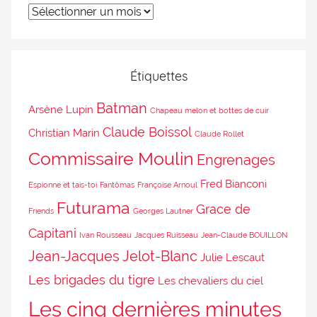
Étiquettes
Batman
Arsène Lupin
Chapeau melon et bottes de cuir
Claude Boissol
Christian Marin
Claude Rollet
Commissaire Moulin
Engrenages
Fred Bianconi
Espionne et tais-toi
Fantômas
Françoise Arnoul
Futurama
Grace de
Friends
Georges Lautner
Capitani
Ivan Rousseau
Jacques Ruisseau
Jean-Claude BOUILLON
Jean-Jacques Jelot-Blanc
Julie Lescaut
Les brigades du tigre
Les chevaliers du ciel
Les cinq dernières minutes