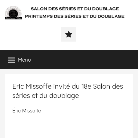
SÉRIALEMENT-
Fenêtre
web
VÔTRE.FR
du
salon
des
Menu
séries
et
du
Eric Missoffe invité du 18e Salon des
doublage
et
séries et du doublage
du
printemps
Éric Missoffe
des
séries
et
du