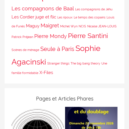
Les compagnons de Baal
Les compagnons de Jéhu
Les Cordier juge et flic
Les ripoux
Le temps des copains
Louis
Maigret
Maguy
de Funès
Michel Wyn
NCIS
Nicaise JEAN-LOUIS
Pierre Santini
Pierre Mondy
Patrick Préjean
Sophie
Seule à Paris
Scènes de ménage
Agacinski
Stranger things
The big bang theory
Une
X-Files
famille formidable
Pages et Articles Phares