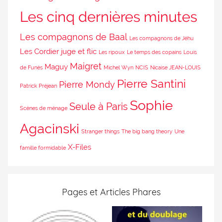
Les cinq dernières minutes
Les compagnons de Baal
Les compagnons de Jéhu
Les Cordier juge et flic
Les ripoux
Le temps des copains
Louis
Maigret
Maguy
de Funès
Michel Wyn
NCIS
Nicaise JEAN-LOUIS
Pierre Santini
Pierre Mondy
Patrick Préjean
Sophie
Seule à Paris
Scènes de ménage
Agacinski
Stranger things
The big bang theory
Une
X-Files
famille formidable
Pages et Articles Phares