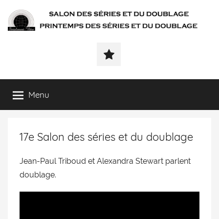
SÉRIALEMENT-
Fenêtre
web
VÔTRE.FR
du
salon
des
Menu
séries
et
du
17e Salon des séries et du doublage
doublage
et
du
Jean-Paul Triboud et Alexandra Stewart parlent
printemps
doublage.
des
séries
et
du