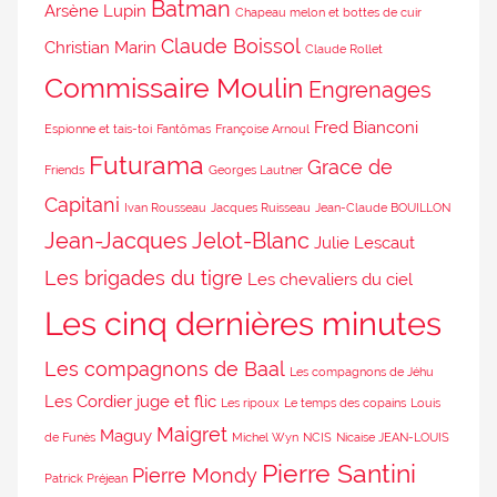
Batman
Arsène Lupin
Chapeau melon et bottes de cuir
Claude Boissol
Christian Marin
Claude Rollet
Commissaire Moulin
Engrenages
Fred Bianconi
Espionne et tais-toi
Fantômas
Françoise Arnoul
Futurama
Grace de
Friends
Georges Lautner
Capitani
Ivan Rousseau
Jacques Ruisseau
Jean-Claude BOUILLON
Jean-Jacques Jelot-Blanc
Julie Lescaut
Les brigades du tigre
Les chevaliers du ciel
Les cinq dernières minutes
Les compagnons de Baal
Les compagnons de Jéhu
Les Cordier juge et flic
Les ripoux
Le temps des copains
Louis
Maigret
Maguy
de Funès
Michel Wyn
NCIS
Nicaise JEAN-LOUIS
Pierre Santini
Pierre Mondy
Patrick Préjean