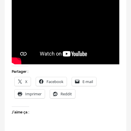
doublage
et
du
Rendez-
vous
des
séries
et
du
doublage
Partager :
X
Facebook
E-mail
Imprimer
Reddit
J’aime ça :