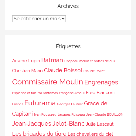
Archives
Étiquettes
Batman
Arsène Lupin
Chapeau melon et bottes de cuir
Claude Boissol
Christian Marin
Claude Rollet
Commissaire Moulin
Engrenages
Fred Bianconi
Espionne et tais-toi
Fantômas
Françoise Arnoul
Futurama
Grace de
Friends
Georges Lautner
Capitani
Ivan Rousseau
Jacques Ruisseau
Jean-Claude BOUILLON
Jean-Jacques Jelot-Blanc
Julie Lescaut
Les brigades du tigre
Les chevaliers du ciel