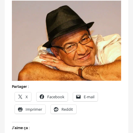
doublage
et
du
Rendez-
vous
des
séries
et
du
doublage
Partager :
X
Facebook
E-mail
Imprimer
Reddit
J’aime ça :