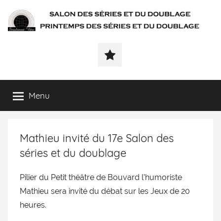
SÉRIALEMENT-
Fenêtre
web
VÔTRE.FR
du
salon
des
Menu
séries
et
du
Mathieu invité du 17e Salon des
doublage
et
séries et du doublage
du
printemps
Pilier du Petit théâtre de Bouvard l’humoriste
des
Mathieu sera invité du débat sur les Jeux de 20
séries
heures.
et
du