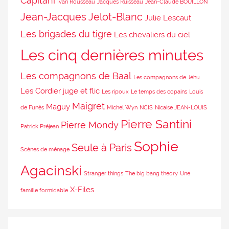
Capitani
Ivan Rousseau
Jacques Ruisseau
Jean-Claude BOUILLON
Jean-Jacques Jelot-Blanc
Julie Lescaut
Les brigades du tigre
Les chevaliers du ciel
Les cinq dernières minutes
Les compagnons de Baal
Les compagnons de Jéhu
Les Cordier juge et flic
Les ripoux
Le temps des copains
Louis
Maigret
Maguy
de Funès
Michel Wyn
NCIS
Nicaise JEAN-LOUIS
Pierre Santini
Pierre Mondy
Patrick Préjean
Sophie
Seule à Paris
Scènes de ménage
Agacinski
Stranger things
The big bang theory
Une
X-Files
famille formidable