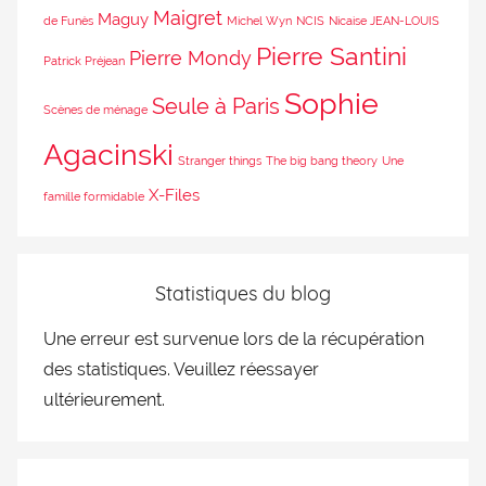
Maigret
Maguy
de Funès
Michel Wyn
NCIS
Nicaise JEAN-LOUIS
Pierre Santini
Pierre Mondy
Patrick Préjean
Sophie
Seule à Paris
Scènes de ménage
Agacinski
Stranger things
The big bang theory
Une
X-Files
famille formidable
Statistiques du blog
Une erreur est survenue lors de la récupération
des statistiques. Veuillez réessayer
ultérieurement.