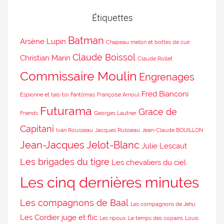
Étiquettes
Batman
Arsène Lupin
Chapeau melon et bottes de cuir
Claude Boissol
Christian Marin
Claude Rollet
Commissaire Moulin
Engrenages
Fred Bianconi
Espionne et tais-toi
Fantômas
Françoise Arnoul
Futurama
Grace de
Friends
Georges Lautner
Capitani
Ivan Rousseau
Jacques Ruisseau
Jean-Claude BOUILLON
Jean-Jacques Jelot-Blanc
Julie Lescaut
Les brigades du tigre
Les chevaliers du ciel
Les cinq dernières minutes
Les compagnons de Baal
Les compagnons de Jéhu
Les Cordier juge et flic
Les ripoux
Le temps des copains
Louis