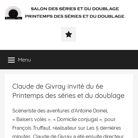
SÉRIALEMENT-
Fenêtre
web
VÔTRE.FR
du
salon
des
Menu
séries
et
du
Claude de Givray invité du 6e
doublage
et
Printemps des séries et du doublage
du
printemps
Scénariste des aventures d’Antoine Doinel,
des
« Baisers volés », « Domicile conjugal », pour
séries
François Truffaut, réalisateur sur Les 5 dernières
et
minutes, Claude de Givray a été ensuite directeur
du