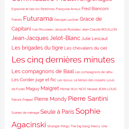
Fred Bianconi
Espionne et tais-toi
Fantômas
Françoise Arnoul
Futurama
Grace de
Friends
Georges Lautner
Capitani
Ivan Rousseau
Jacques Ruisseau
Jean-Claude BOUILLON
Jean-Jacques Jelot-Blanc
Julie Lescaut
Les brigades du tigre
Les chevaliers du ciel
Les cinq dernières minutes
Les compagnons de Baal
Les compagnons de Jéhu
Les Cordier juge et flic
Les ripoux
Le temps des copains
Louis
Maigret
Maguy
de Funès
Michel Wyn
NCIS
Nicaise JEAN-LOUIS
Pierre Santini
Pierre Mondy
Patrick Préjean
Sophie
Seule à Paris
Scènes de ménage
Agacinski
Stranger things
The big bang theory
Une