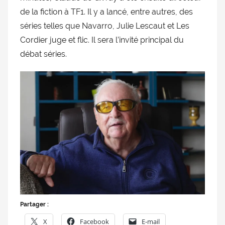
doublage
de la fiction à TF1. Il y a lancé, entre autres, des
et
séries telles que Navarro, Julie Lescaut et Les
du
Cordier juge et flic. Il sera l’invité principal du
Rendez-
débat séries.
vous
des
séries
et
du
doublage
Partager :
X
Facebook
E-mail