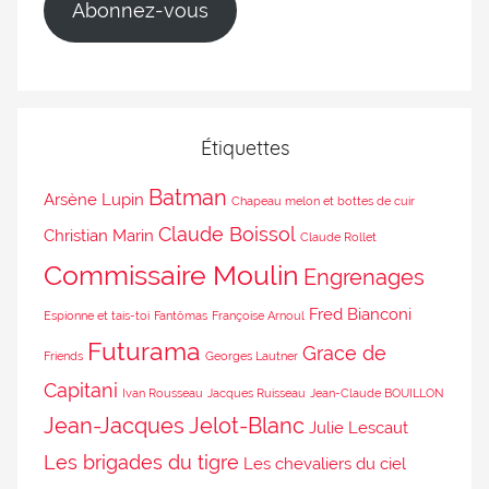
Abonnez-vous
Étiquettes
Batman
Arsène Lupin
Chapeau melon et bottes de cuir
Claude Boissol
Christian Marin
Claude Rollet
Commissaire Moulin
Engrenages
Fred Bianconi
Espionne et tais-toi
Fantômas
Françoise Arnoul
Futurama
Grace de
Friends
Georges Lautner
Capitani
Ivan Rousseau
Jacques Ruisseau
Jean-Claude BOUILLON
Jean-Jacques Jelot-Blanc
Julie Lescaut
Les brigades du tigre
Les chevaliers du ciel