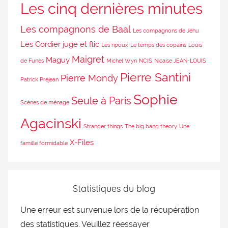
Les cinq dernières minutes
Les compagnons de Baal
Les compagnons de Jéhu
Les Cordier juge et flic
Les ripoux
Le temps des copains
Louis
Maigret
Maguy
de Funès
Michel Wyn
NCIS
Nicaise JEAN-LOUIS
Pierre Santini
Pierre Mondy
Patrick Préjean
Sophie
Seule à Paris
Scènes de ménage
Agacinski
Stranger things
The big bang theory
Une
X-Files
famille formidable
Statistiques du blog
Une erreur est survenue lors de la récupération
des statistiques. Veuillez réessayer