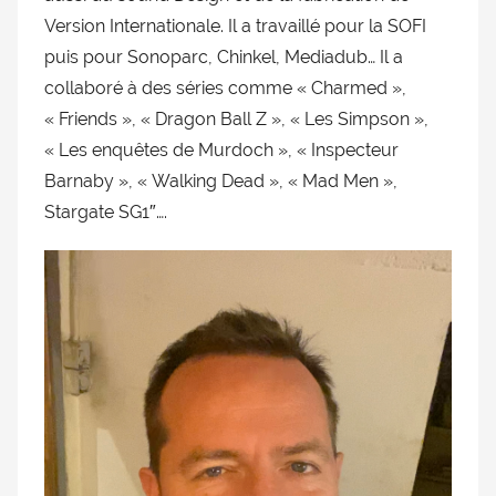
doublage
Version Internationale. Il a travaillé pour la SOFI
et
puis pour Sonoparc, Chinkel, Mediadub… Il a
du
collaboré à des séries comme « Charmed »,
Rendez-
« Friends », « Dragon Ball Z », « Les Simpson »,
vous
« Les enquêtes de Murdoch », « Inspecteur
des
Barnaby », « Walking Dead », « Mad Men »,
séries
et
Stargate SG1″….
du
doublage