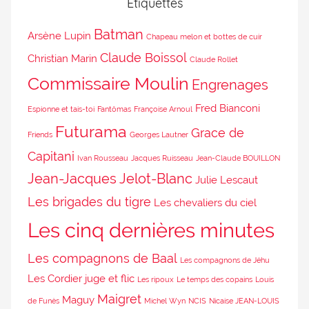
Étiquettes
Batman
Arsène Lupin
Chapeau melon et bottes de cuir
Claude Boissol
Christian Marin
Claude Rollet
Commissaire Moulin
Engrenages
Fred Bianconi
Espionne et tais-toi
Fantômas
Françoise Arnoul
Futurama
Grace de
Friends
Georges Lautner
Capitani
Ivan Rousseau
Jacques Ruisseau
Jean-Claude BOUILLON
Jean-Jacques Jelot-Blanc
Julie Lescaut
Les brigades du tigre
Les chevaliers du ciel
Les cinq dernières minutes
Les compagnons de Baal
Les compagnons de Jéhu
Les Cordier juge et flic
Les ripoux
Le temps des copains
Louis
Maigret
Maguy
de Funès
Michel Wyn
NCIS
Nicaise JEAN-LOUIS