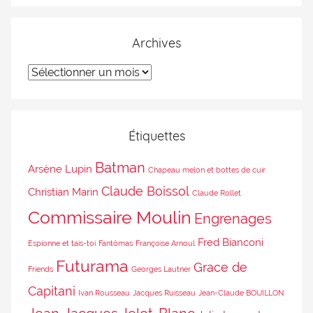
Archives
Étiquettes
Batman
Arsène Lupin
Chapeau melon et bottes de cuir
Claude Boissol
Christian Marin
Claude Rollet
Commissaire Moulin
Engrenages
Fred Bianconi
Espionne et tais-toi
Fantômas
Françoise Arnoul
Futurama
Grace de
Friends
Georges Lautner
Capitani
Ivan Rousseau
Jacques Ruisseau
Jean-Claude BOUILLON