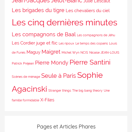
Jean-Jacques Jelot-Blanc
Julie Lescaut
Les brigades du tigre
Les chevaliers du ciel
Les cinq dernières minutes
Les compagnons de Baal
Les compagnons de Jéhu
Les Cordier juge et flic
Les ripoux
Le temps des copains
Louis
Maigret
Maguy
de Funès
Michel Wyn
NCIS
Nicaise JEAN-LOUIS
Pierre Santini
Pierre Mondy
Patrick Préjean
Sophie
Seule à Paris
Scènes de ménage
Agacinski
Stranger things
The big bang theory
Une
X-Files
famille formidable
Pages et Articles Phares