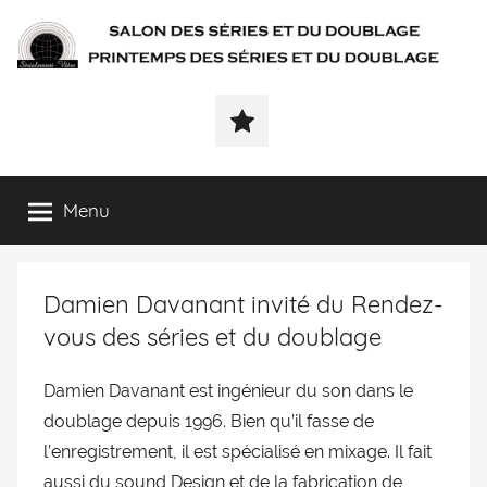
SÉRIALEMENT-
Fenêtre
web
VÔTRE.FR
du
salon
des
Menu
séries
et
du
Damien Davanant invité du Rendez-
doublage
et
vous des séries et du doublage
du
printemps
Damien Davanant est ingénieur du son dans le
des
doublage depuis 1996. Bien qu’il fasse de
séries
l’enregistrement, il est spécialisé en mixage. Il fait
et
aussi du sound Design et de la fabrication de
du