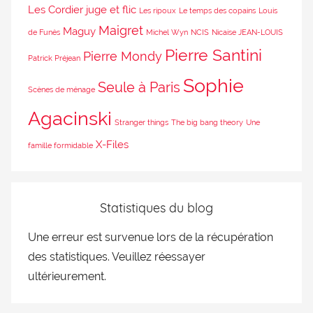
Les Cordier juge et flic
Les ripoux
Le temps des copains
Louis
Maigret
Maguy
de Funès
Michel Wyn
NCIS
Nicaise JEAN-LOUIS
Pierre Santini
Pierre Mondy
Patrick Préjean
Sophie
Seule à Paris
Scènes de ménage
Agacinski
Stranger things
The big bang theory
Une
X-Files
famille formidable
Statistiques du blog
Une erreur est survenue lors de la récupération
des statistiques. Veuillez réessayer
ultérieurement.