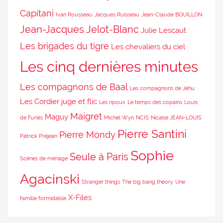
Capitani
Ivan Rousseau
Jacques Ruisseau
Jean-Claude BOUILLON
Jean-Jacques Jelot-Blanc
Julie Lescaut
Les brigades du tigre
Les chevaliers du ciel
Les cinq dernières minutes
Les compagnons de Baal
Les compagnons de Jéhu
Les Cordier juge et flic
Les ripoux
Le temps des copains
Louis
Maigret
Maguy
de Funès
Michel Wyn
NCIS
Nicaise JEAN-LOUIS
Pierre Santini
Pierre Mondy
Patrick Préjean
Sophie
Seule à Paris
Scènes de ménage
Agacinski
Stranger things
The big bang theory
Une
X-Files
famille formidable