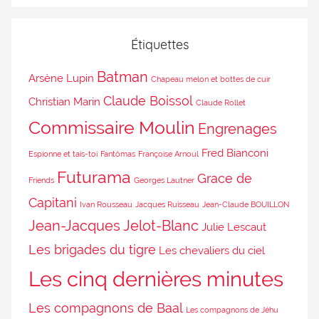
Étiquettes
Batman
Arsène Lupin
Chapeau melon et bottes de cuir
Claude Boissol
Christian Marin
Claude Rollet
Commissaire Moulin
Engrenages
Fred Bianconi
Espionne et tais-toi
Fantômas
Françoise Arnoul
Futurama
Grace de
Friends
Georges Lautner
Capitani
Ivan Rousseau
Jacques Ruisseau
Jean-Claude BOUILLON
Jean-Jacques Jelot-Blanc
Julie Lescaut
Les brigades du tigre
Les chevaliers du ciel
Les cinq dernières minutes
Les compagnons de Baal
Les compagnons de Jéhu