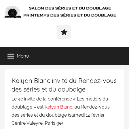
SÉRIALEMENT-
Fenêtre
web
VÔTRE.FR
du
salon
des
Menu
séries
et
du
Kelyan Blanc invité du Rendez-vous
doublage
et
des séries et du doubalge
du
Le 4e invité de la conférence « Les métiers du
printemps
doublage » est
Kelyan Blanc
, au Rendez-vous
des
séries
des séries et du doublage (
samedi
12 février,
et
Centre Valeyre, Paris 9e).
du