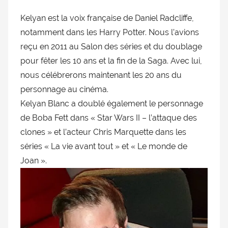
doublage
Kelyan est la voix française de Daniel Radcliffe,
et
notamment dans les Harry Potter. Nous l’avions
du
reçu en 2011 au Salon des séries et du doublage
Rendez-
vous
pour fêter les 10 ans et la fin de la Saga. Avec lui,
des
nous célébrerons maintenant les 20 ans du
séries
personnage au cinéma.
et
Kelyan Blanc a doublé également le personnage
du
de Boba Fett dans « Star Wars II – l’attaque des
doublage
clones » et l’acteur Chris Marquette dans les
séries « La vie avant tout » et « Le monde de
Joan ».