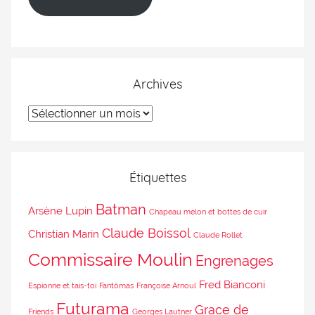
Archives
Étiquettes
Batman
Arsène Lupin
Chapeau melon et bottes de cuir
Claude Boissol
Christian Marin
Claude Rollet
Commissaire Moulin
Engrenages
Fred Bianconi
Espionne et tais-toi
Fantômas
Françoise Arnoul
Futurama
Grace de
Friends
Georges Lautner