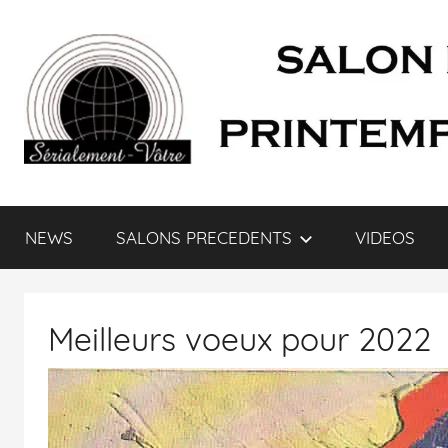
SÉRIALEMENT-
Fenêtre
web
NEWS
SALONS PRECEDENTS
VIDEOS
du
VÔTRE.FR
salon
des
séries
Meilleurs voeux pour 2022
et
du
doublage
et
du