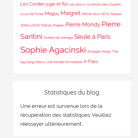
Les Cordier juge et flic
Les ripoux
Le temps des copains
Maigret
Maguy
Louis de Funès
Michel Wyn
NCIS
Nicaise
Pierre
Pierre Mondy
JEAN-LOUIS
Patrick Préjean
Santini
Seule à Paris
Scènes de ménage
Sophie Agacinski
Stranger things
The
X-Files
big bang theory
Une famille formidable
Statistiques du blog
Une erreur est survenue lors de la
récupération des statistiques. Veuillez
réessayer ultérieurement.