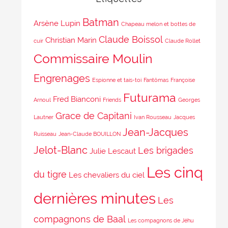
Batman
Arsène Lupin
Chapeau melon et bottes de
Claude Boissol
Christian Marin
cuir
Claude Rollet
Commissaire Moulin
Engrenages
Espionne et tais-toi
Fantômas
Françoise
Futurama
Fred Bianconi
Arnoul
Friends
Georges
Grace de Capitani
Lautner
Ivan Rousseau
Jacques
Jean-Jacques
Ruisseau
Jean-Claude BOUILLON
Jelot-Blanc
Les brigades
Julie Lescaut
Les cinq
du tigre
Les chevaliers du ciel
dernières minutes
Les
compagnons de Baal
Les compagnons de Jéhu