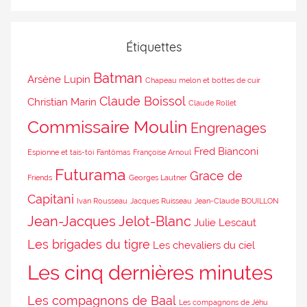
Étiquettes
Batman
Arsène Lupin
Chapeau melon et bottes de cuir
Claude Boissol
Christian Marin
Claude Rollet
Commissaire Moulin
Engrenages
Fred Bianconi
Espionne et tais-toi
Fantômas
Françoise Arnoul
Futurama
Grace de
Friends
Georges Lautner
Capitani
Ivan Rousseau
Jacques Ruisseau
Jean-Claude BOUILLON
Jean-Jacques Jelot-Blanc
Julie Lescaut
Les brigades du tigre
Les chevaliers du ciel
Les cinq dernières minutes
Les compagnons de Baal
Les compagnons de Jéhu