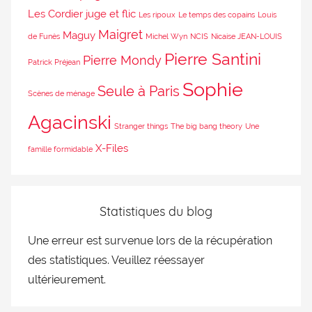
Les Cordier juge et flic
Les ripoux
Le temps des copains
Louis
Maigret
Maguy
de Funès
Michel Wyn
NCIS
Nicaise JEAN-LOUIS
Pierre Santini
Pierre Mondy
Patrick Préjean
Sophie
Seule à Paris
Scènes de ménage
Agacinski
Stranger things
The big bang theory
Une
X-Files
famille formidable
Statistiques du blog
Une erreur est survenue lors de la récupération
des statistiques. Veuillez réessayer
ultérieurement.