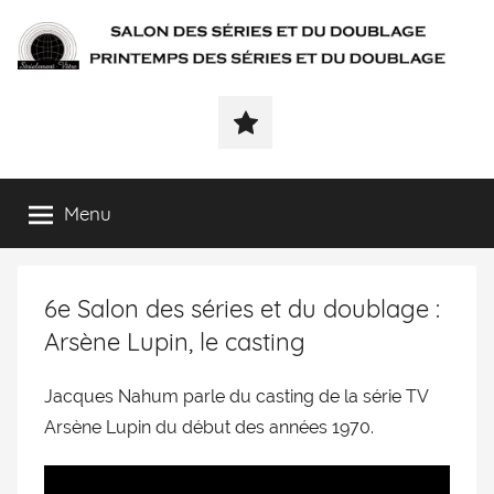
SÉRIALEMENT-
Fenêtre
web
VÔTRE.FR
du
salon
des
Menu
séries
et
du
6e Salon des séries et du doublage :
doublage
et
Arsène Lupin, le casting
du
printemps
Jacques Nahum parle du casting de la série TV
des
Arsène Lupin du début des années 1970.
séries
et
du