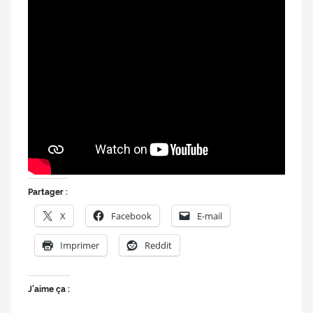
doublage
et
du
Rendez-
vous
des
séries
et
du
doublage
Partager :
X
Facebook
E-mail
Imprimer
Reddit
J’aime ça :