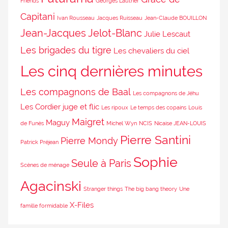
Friends
Georges Lautner
Capitani
Ivan Rousseau
Jacques Ruisseau
Jean-Claude BOUILLON
Jean-Jacques Jelot-Blanc
Julie Lescaut
Les brigades du tigre
Les chevaliers du ciel
Les cinq dernières minutes
Les compagnons de Baal
Les compagnons de Jéhu
Les Cordier juge et flic
Les ripoux
Le temps des copains
Louis
Maigret
Maguy
de Funès
Michel Wyn
NCIS
Nicaise JEAN-LOUIS
Pierre Santini
Pierre Mondy
Patrick Préjean
Sophie
Seule à Paris
Scènes de ménage
Agacinski
Stranger things
The big bang theory
Une
X-Files
famille formidable