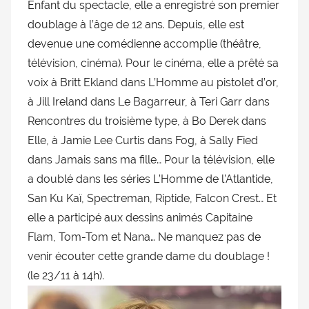
Enfant du spectacle, elle a enregistré son premier
doublage
doublage à l’âge de 12 ans. Depuis, elle est
et
devenue une comédienne accomplie (théâtre,
du
télévision, cinéma). Pour le cinéma, elle a prêté sa
Rendez-
vous
voix à Britt Ekland dans
L’Homme au pistolet d’or
,
des
à Jill Ireland dans
Le Bagarreur
, à Teri Garr
dans
séries
Rencontres du troisième type
, à Bo Derek dans
et
Elle
, à Jamie Lee Curtis dans
Fog
, à Sally Fied
du
dans
Jamais sans ma fille
… Pour la télévision, elle
doublage
a doublé dans les séries
L’Homme de l’Atlantide
,
San Ku Kaï
,
Spectreman
,
Riptide
,
Falcon Crest
… Et
elle a participé aux dessins animés
Capitaine
Flam
,
Tom-Tom et Nana
… Ne manquez pas de
venir écouter cette grande dame du doublage !
(le 23/11 à 14h).