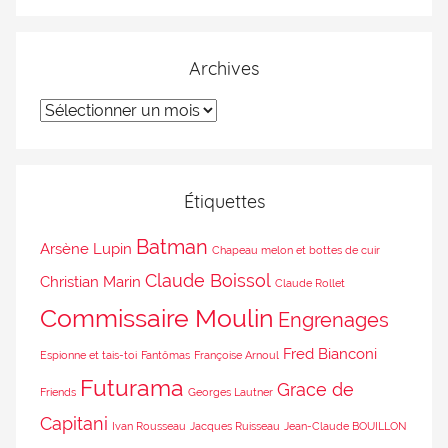
Archives
Étiquettes
Batman
Arsène Lupin
Chapeau melon et bottes de cuir
Claude Boissol
Christian Marin
Claude Rollet
Commissaire Moulin
Engrenages
Fred Bianconi
Espionne et tais-toi
Fantômas
Françoise Arnoul
Futurama
Grace de
Friends
Georges Lautner
Capitani
Ivan Rousseau
Jacques Ruisseau
Jean-Claude BOUILLON