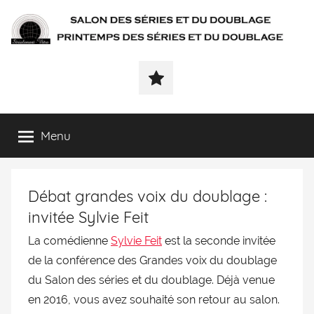
SÉRIALEMENT-
Fenêtre
web
VÔTRE.FR
du
salon
des
Menu
séries
et
du
Débat grandes voix du doublage :
doublage
et
invitée Sylvie Feit
du
La comédienne
Sylvie Feit
est la seconde invitée
printemps
de la conférence des
Grandes voix du doublage
des
séries
du
Salon des séries et du doublage
. Déjà venue
et
en 2016, vous avez souhaité son retour au salon.
du