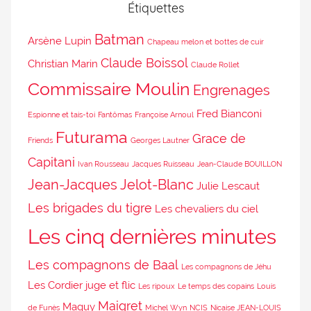
Étiquettes
Batman
Arsène Lupin
Chapeau melon et bottes de cuir
Claude Boissol
Christian Marin
Claude Rollet
Commissaire Moulin
Engrenages
Fred Bianconi
Espionne et tais-toi
Fantômas
Françoise Arnoul
Futurama
Grace de
Friends
Georges Lautner
Capitani
Ivan Rousseau
Jacques Ruisseau
Jean-Claude BOUILLON
Jean-Jacques Jelot-Blanc
Julie Lescaut
Les brigades du tigre
Les chevaliers du ciel
Les cinq dernières minutes
Les compagnons de Baal
Les compagnons de Jéhu
Les Cordier juge et flic
Les ripoux
Le temps des copains
Louis
Maigret
Maguy
de Funès
Michel Wyn
NCIS
Nicaise JEAN-LOUIS