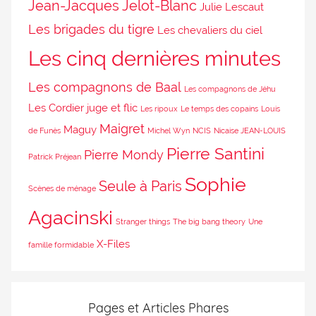
Jean-Jacques Jelot-Blanc
Julie Lescaut
Les brigades du tigre
Les chevaliers du ciel
Les cinq dernières minutes
Les compagnons de Baal
Les compagnons de Jéhu
Les Cordier juge et flic
Les ripoux
Le temps des copains
Louis
Maigret
Maguy
de Funès
Michel Wyn
NCIS
Nicaise JEAN-LOUIS
Pierre Santini
Pierre Mondy
Patrick Préjean
Sophie
Seule à Paris
Scènes de ménage
Agacinski
Stranger things
The big bang theory
Une
X-Files
famille formidable
Pages et Articles Phares