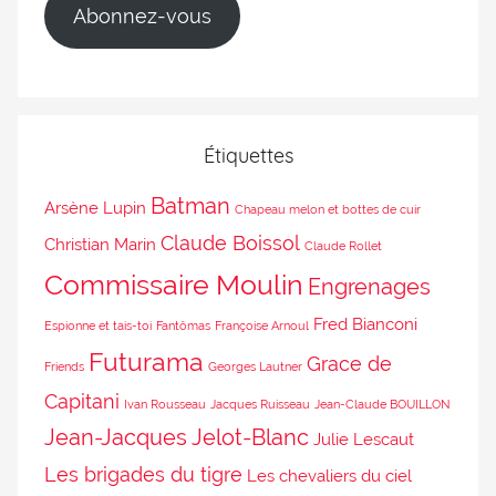
Abonnez-vous
Étiquettes
Batman
Arsène Lupin
Chapeau melon et bottes de cuir
Claude Boissol
Christian Marin
Claude Rollet
Commissaire Moulin
Engrenages
Fred Bianconi
Espionne et tais-toi
Fantômas
Françoise Arnoul
Futurama
Grace de
Friends
Georges Lautner
Capitani
Ivan Rousseau
Jacques Ruisseau
Jean-Claude BOUILLON
Jean-Jacques Jelot-Blanc
Julie Lescaut
Les brigades du tigre
Les chevaliers du ciel