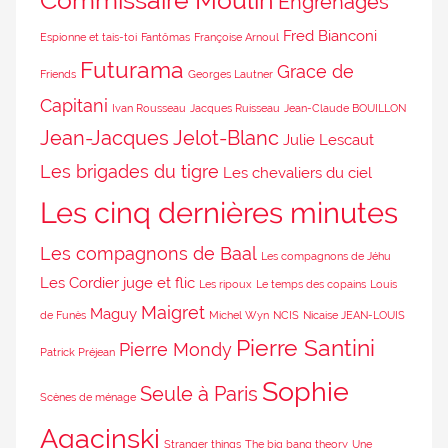
Engrenages
Fred Bianconi
Espionne et tais-toi
Fantômas
Françoise Arnoul
Futurama
Grace de
Friends
Georges Lautner
Capitani
Ivan Rousseau
Jacques Ruisseau
Jean-Claude BOUILLON
Jean-Jacques Jelot-Blanc
Julie Lescaut
Les brigades du tigre
Les chevaliers du ciel
Les cinq dernières minutes
Les compagnons de Baal
Les compagnons de Jéhu
Les Cordier juge et flic
Les ripoux
Le temps des copains
Louis
Maigret
Maguy
de Funès
Michel Wyn
NCIS
Nicaise JEAN-LOUIS
Pierre Santini
Pierre Mondy
Patrick Préjean
Sophie
Seule à Paris
Scènes de ménage
Agacinski
Stranger things
The big bang theory
Une