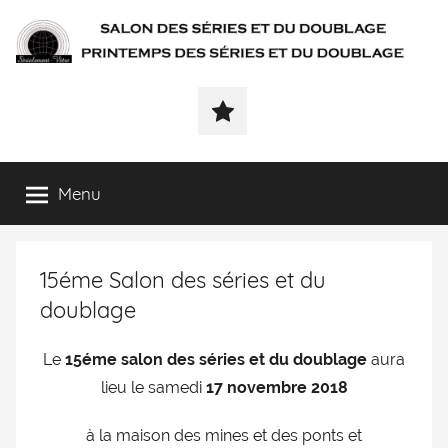
SÉRIALEMENT-
Fenêtre
web
VÔTRE.FR
du
salon
des
Menu
séries
et
du
15éme Salon des séries et du
doublage
et
doublage
du
printemps
Le
15éme salon des séries et du doublage
aura
des
lieu le samedi
17 novembre 2018
séries
et
à la maison des mines et des ponts et
du