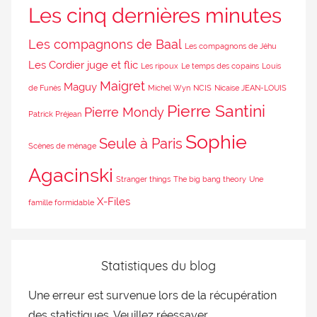
Les cinq dernières minutes
Les compagnons de Baal
Les compagnons de Jéhu
Les Cordier juge et flic
Les ripoux
Le temps des copains
Louis
Maigret
Maguy
de Funès
Michel Wyn
NCIS
Nicaise JEAN-LOUIS
Pierre Santini
Pierre Mondy
Patrick Préjean
Sophie
Seule à Paris
Scènes de ménage
Agacinski
Stranger things
The big bang theory
Une
X-Files
famille formidable
Statistiques du blog
Une erreur est survenue lors de la récupération
des statistiques. Veuillez réessayer