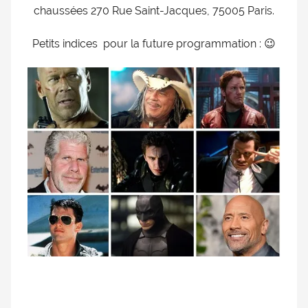
chaussées 270 Rue Saint-Jacques, 75005 Paris.
doublage
et
Petits indices pour la future programmation : 😉
du
Rendez-
vous
des
séries
et
du
doublage