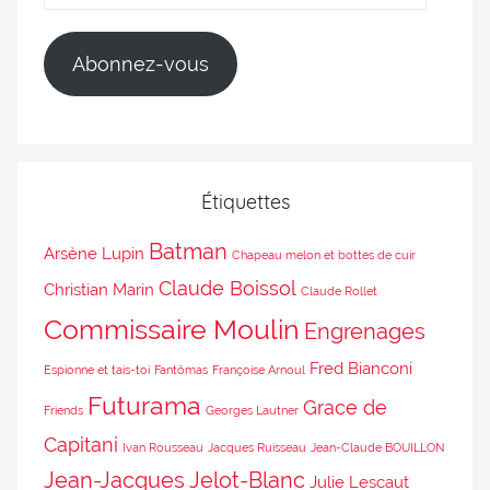
Abonnez-vous
Étiquettes
Batman
Arsène Lupin
Chapeau melon et bottes de cuir
Claude Boissol
Christian Marin
Claude Rollet
Commissaire Moulin
Engrenages
Fred Bianconi
Espionne et tais-toi
Fantômas
Françoise Arnoul
Futurama
Grace de
Friends
Georges Lautner
Capitani
Ivan Rousseau
Jacques Ruisseau
Jean-Claude BOUILLON
Jean-Jacques Jelot-Blanc
Julie Lescaut