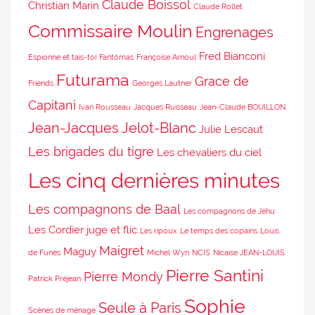
Claude Boissol
Christian Marin
Claude Rollet
Commissaire Moulin
Engrenages
Fred Bianconi
Espionne et tais-toi
Fantômas
Françoise Arnoul
Futurama
Grace de
Friends
Georges Lautner
Capitani
Ivan Rousseau
Jacques Ruisseau
Jean-Claude BOUILLON
Jean-Jacques Jelot-Blanc
Julie Lescaut
Les brigades du tigre
Les chevaliers du ciel
Les cinq dernières minutes
Les compagnons de Baal
Les compagnons de Jéhu
Les Cordier juge et flic
Les ripoux
Le temps des copains
Louis
Maigret
Maguy
de Funès
Michel Wyn
NCIS
Nicaise JEAN-LOUIS
Pierre Santini
Pierre Mondy
Patrick Préjean
Sophie
Seule à Paris
Scènes de ménage