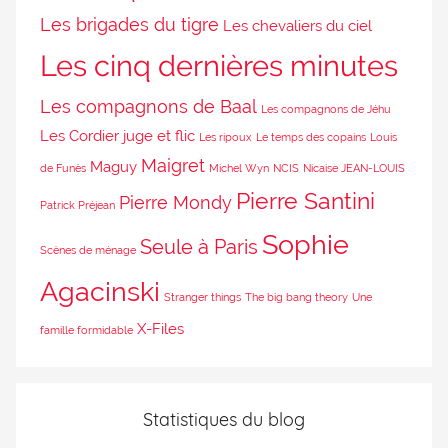
Les brigades du tigre
Les chevaliers du ciel
Les cinq dernières minutes
Les compagnons de Baal
Les compagnons de Jéhu
Les Cordier juge et flic
Les ripoux
Le temps des copains
Louis
Maigret
Maguy
de Funès
Michel Wyn
NCIS
Nicaise JEAN-LOUIS
Pierre Santini
Pierre Mondy
Patrick Préjean
Sophie
Seule à Paris
Scènes de ménage
Agacinski
Stranger things
The big bang theory
Une
X-Files
famille formidable
Statistiques du blog