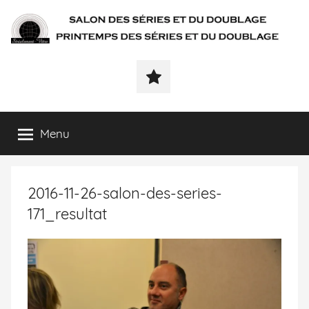
SÉRIALEMENT-
Fenêtre
web
VÔTRE.FR
du
salon
des
Menu
séries
et
du
2016-11-26-salon-des-series-
doublage
et
171_resultat
du
printemps
des
séries
et
du