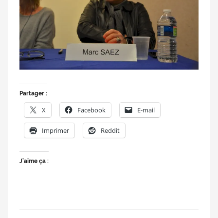
doublage
et
du
Rendez-
vous
des
séries
et
Partager :
du
X
Facebook
E-mail
doublage
Imprimer
Reddit
J’aime ça :