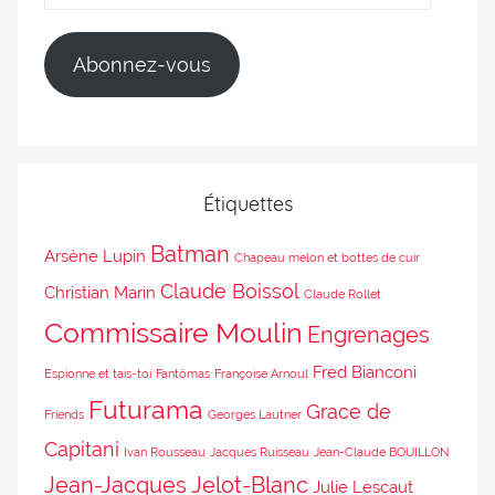
Abonnez-vous
Étiquettes
Batman
Arsène Lupin
Chapeau melon et bottes de cuir
Claude Boissol
Christian Marin
Claude Rollet
Commissaire Moulin
Engrenages
Fred Bianconi
Espionne et tais-toi
Fantômas
Françoise Arnoul
Futurama
Grace de
Friends
Georges Lautner
Capitani
Ivan Rousseau
Jacques Ruisseau
Jean-Claude BOUILLON
Jean-Jacques Jelot-Blanc
Julie Lescaut