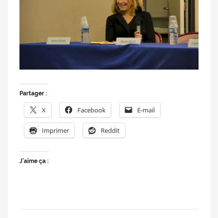
doublage
et
du
Rendez-
vous
des
séries
et
Partager :
du
X
Facebook
E-mail
doublage
Imprimer
Reddit
J’aime ça :