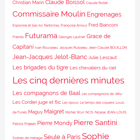
Claude Boissol
Christian Marin
Claude Rollet
Commissaire Moulin
Engrenages
Fred Bianconi
Espionne et tais-toi
Fantômas
Françoise Arnoul
Futurama
Grace de
Friends
Georges Lautner
Capitani
Ivan Rousseau
Jacques Ruisseau
Jean-Claude BOUILLON
Jean-Jacques Jelot-Blanc
Julie Lescaut
Les brigades du tigre
Les chevaliers du ciel
Les cinq dernières minutes
Les compagnons de Baal
Les compagnons de Jéhu
Les Cordier juge et flic
Les ripoux
Le temps des copains
Louis
Maigret
Maguy
de Funès
Michel Wyn
NCIS
Nicaise JEAN-LOUIS
Pierre Santini
Pierre Mondy
Patrick Préjean
Sophie
Seule à Paris
Scènes de ménage