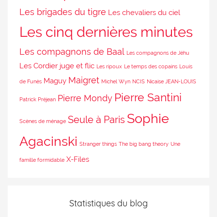
Les brigades du tigre
Les chevaliers du ciel
Les cinq dernières minutes
Les compagnons de Baal
Les compagnons de Jéhu
Les Cordier juge et flic
Les ripoux
Le temps des copains
Louis
Maigret
Maguy
de Funès
Michel Wyn
NCIS
Nicaise JEAN-LOUIS
Pierre Santini
Pierre Mondy
Patrick Préjean
Sophie
Seule à Paris
Scènes de ménage
Agacinski
Stranger things
The big bang theory
Une
X-Files
famille formidable
Statistiques du blog