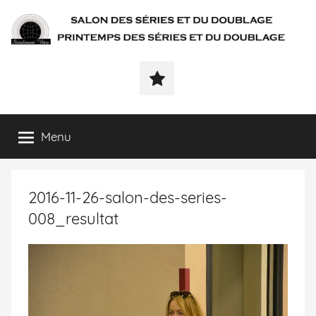
SÉRIALEMENT-
Fenêtre
web
VÔTRE.FR
du
salon
des
Menu
séries
et
du
2016-11-26-salon-des-series-
doublage
et
008_resultat
du
printemps
des
séries
et
du