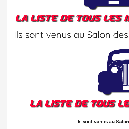
printemps
des
séries
et
Ils sont venus au Salon des
du
doublage
et
du
Rendez-
vous
des
séries
et
du
doublage
Ils sont venus au Salo