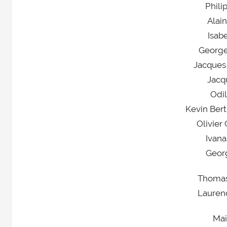
Phili
Alai
Isab
Georg
Jacque
Jacq
Odi
Kevin Ber
Olivie
Ivan
Geor
Thoma
Laure
Ma