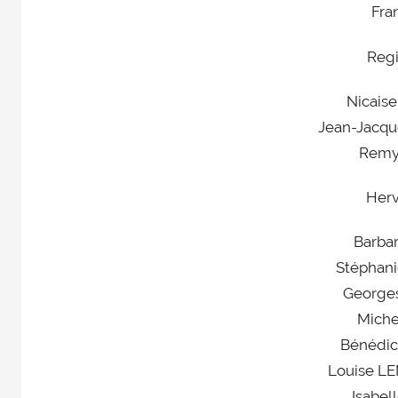
Fra
Reg
Nicais
Jean-Jacq
Remy
Her
Barba
Stéphan
George
Miche
Bénédi
Louise L
Isabel