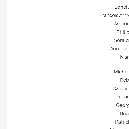
Benoi
François AM
Arnau
Phili
Gérald
Annabe
Ma
Miche
Rob
Caroli
Thiba
Geor
Bri
Patri