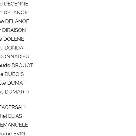
tte DEGENNE
ne DELANOE
ne DELANOE
y DIRAISON
ie DOLENE
xa DONDA
d DONNADIEU
laude DROUOT
ge DUBOIS
tte DUMAT
pe DUMAT(†)
 EACERSALL
hel ELIAS
e EMANUELE
laume EVIN