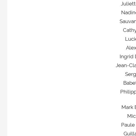
Julie
Nadi
Sauva
Cath
Luc
Ale
Ingri
Jean-C
Ser
Babe
Philip
Mark
Mic
Paul
Guil