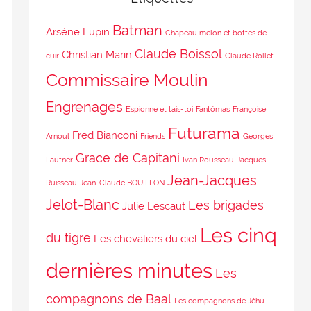
Batman
Arsène Lupin
Chapeau melon et bottes de
Claude Boissol
Christian Marin
cuir
Claude Rollet
Commissaire Moulin
Engrenages
Espionne et tais-toi
Fantômas
Françoise
Futurama
Fred Bianconi
Arnoul
Friends
Georges
Grace de Capitani
Lautner
Ivan Rousseau
Jacques
Jean-Jacques
Ruisseau
Jean-Claude BOUILLON
Jelot-Blanc
Les brigades
Julie Lescaut
Les cinq
du tigre
Les chevaliers du ciel
dernières minutes
Les
compagnons de Baal
Les compagnons de Jéhu