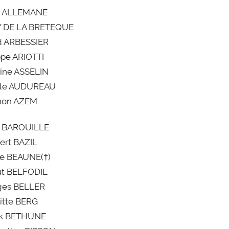
t ALLEMANE
Y DE LA BRETEQUE
d ARBESSIER
ppe ARIOTTI
ine ASSELIN
lle AUDUREAU
non AZEM
l BAROUILLE
ert BAZIL
ne BEAUNE(†)
ut BELFODIL
ges BELLER
gitte BERG
ck BETHUNE