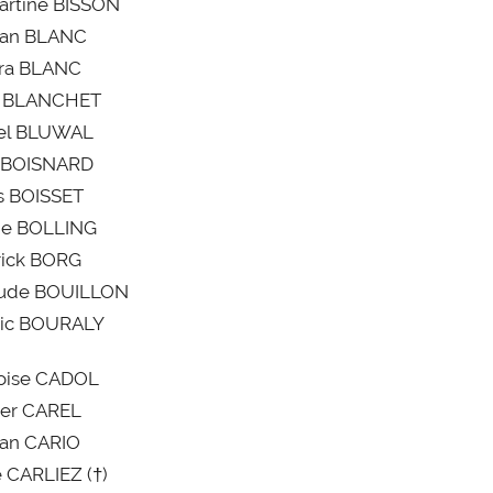
artine BISSON
yan BLANC
ra BLANC
s BLANCHET
el BLUWAL
n BOISNARD
s BOISSET
de BOLLING
rick BORG
aude BOUILLON
ric BOURALY
oise CADOL
er CAREL
an CARIO
 CARLIEZ (†)