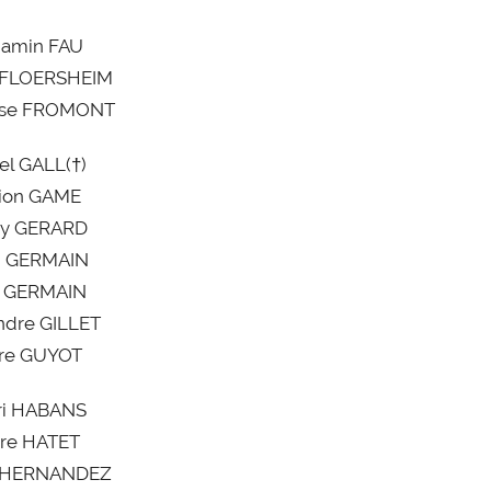
jamin FAU
k FLOERSHEIM
ese FROMONT
el GALL(†)
ion GAME
ny GERARD
g GERMAIN
é GERMAIN
ndre GILLET
ire GUYOT
ri HABANS
rre HATET
d HERNANDEZ