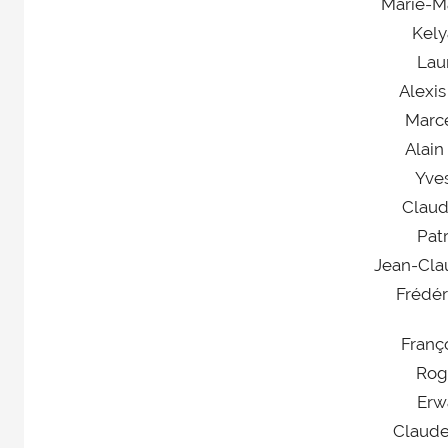
Marie-M
Kel
Lau
Alexi
Marc
Alai
Yve
Clau
Pat
Jean-Cl
Frédé
Franç
Rog
Erw
Claude