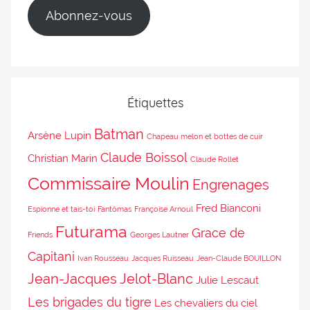
Abonnez-vous
Étiquettes
Batman
Arsène Lupin
Chapeau melon et bottes de cuir
Claude Boissol
Christian Marin
Claude Rollet
Commissaire Moulin
Engrenages
Fred Bianconi
Espionne et tais-toi
Fantômas
Françoise Arnoul
Futurama
Grace de
Friends
Georges Lautner
Capitani
Ivan Rousseau
Jacques Ruisseau
Jean-Claude BOUILLON
Jean-Jacques Jelot-Blanc
Julie Lescaut
Les brigades du tigre
Les chevaliers du ciel