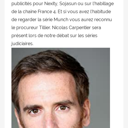
publicités pour Nexity, Sojasun ou sur l’habillage
doublage
de la chaîne France 4. Et si vous avez l’habitude
et
de regarder la série Munch vous aurez reconnu
du
Rendez-
le procureur Tillier. Nicolas Carpentier sera
vous
présent lors de notre débat sur les séries
des
judiciaires.
séries
et
du
doublage