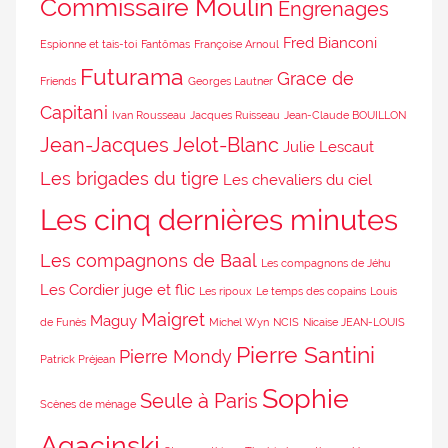
Commissaire Moulin
Engrenages
Fred Bianconi
Espionne et tais-toi
Fantômas
Françoise Arnoul
Futurama
Grace de
Friends
Georges Lautner
Capitani
Ivan Rousseau
Jacques Ruisseau
Jean-Claude BOUILLON
Jean-Jacques Jelot-Blanc
Julie Lescaut
Les brigades du tigre
Les chevaliers du ciel
Les cinq dernières minutes
Les compagnons de Baal
Les compagnons de Jéhu
Les Cordier juge et flic
Les ripoux
Le temps des copains
Louis
Maigret
Maguy
de Funès
Michel Wyn
NCIS
Nicaise JEAN-LOUIS
Pierre Santini
Pierre Mondy
Patrick Préjean
Sophie
Seule à Paris
Scènes de ménage
Agacinski