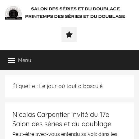
SÉRIALEMENT-
Fenêtre
web
VÔTRE.FR
du
salon
des
Menu
séries
et
du
Étiquette :
Le jour où tout a basculé
doublage
et
du
printemps
Nicolas Carpentier invité du 17e
des
Salon des séries et du doublage
séries
et
Peut-être avez-vous entendu sa voix dans les
du