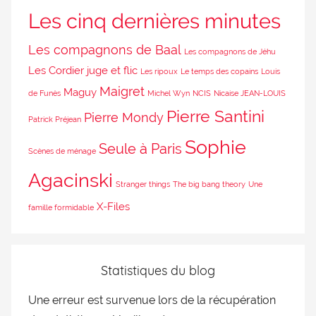
Les cinq dernières minutes
Les compagnons de Baal
Les compagnons de Jéhu
Les Cordier juge et flic
Les ripoux
Le temps des copains
Louis
Maigret
Maguy
de Funès
Michel Wyn
NCIS
Nicaise JEAN-LOUIS
Pierre Santini
Pierre Mondy
Patrick Préjean
Sophie
Seule à Paris
Scènes de ménage
Agacinski
Stranger things
The big bang theory
Une
X-Files
famille formidable
Statistiques du blog
Une erreur est survenue lors de la récupération