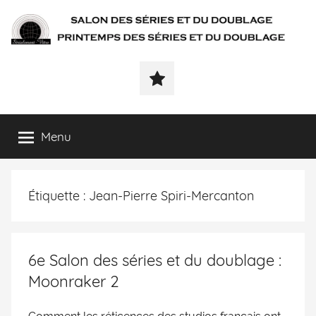
SÉRIALEMENT-
Fenêtre
web
VÔTRE.FR
du
salon
des
Menu
séries
et
du
Étiquette :
Jean-Pierre Spiri-Mercanton
doublage
et
du
printemps
6e Salon des séries et du doublage :
des
Moonraker 2
séries
et
du