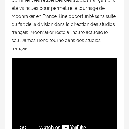
Comment les réticences des studios français ont
doublage
été vaincues pour permettre le tournage de
et
Moonraker en France. Une opportunité sans suite,
du
du fait de la division dans la direction des studios
Rendez-
français. Moonraker reste à l’heure actuelle le
vous
seul James Bond tourné dans des studios
des
séries
français.
et
du
doublage