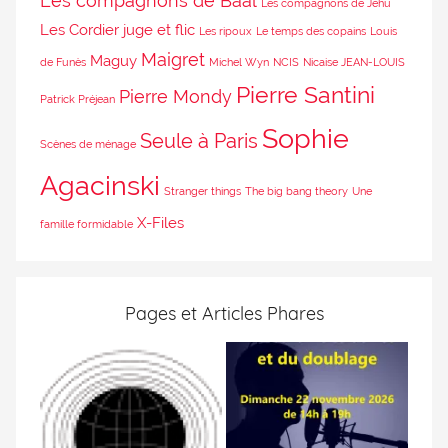
Les compagnons de Baal
Les compagnons de Jéhu
Les Cordier juge et flic
Les ripoux
Le temps des copains
Louis
Maigret
Maguy
de Funès
Michel Wyn
NCIS
Nicaise JEAN-LOUIS
Pierre Santini
Pierre Mondy
Patrick Préjean
Sophie
Seule à Paris
Scènes de ménage
Agacinski
Stranger things
The big bang theory
Une
X-Files
famille formidable
Pages et Articles Phares