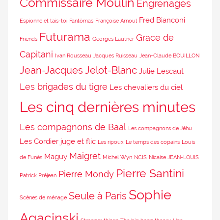
Commissaire Moulin
Engrenages
Fred Bianconi
Espionne et tais-toi
Fantômas
Françoise Arnoul
Futurama
Grace de
Friends
Georges Lautner
Capitani
Ivan Rousseau
Jacques Ruisseau
Jean-Claude BOUILLON
Jean-Jacques Jelot-Blanc
Julie Lescaut
Les brigades du tigre
Les chevaliers du ciel
Les cinq dernières minutes
Les compagnons de Baal
Les compagnons de Jéhu
Les Cordier juge et flic
Les ripoux
Le temps des copains
Louis
Maigret
Maguy
de Funès
Michel Wyn
NCIS
Nicaise JEAN-LOUIS
Pierre Santini
Pierre Mondy
Patrick Préjean
Sophie
Seule à Paris
Scènes de ménage
Agacinski