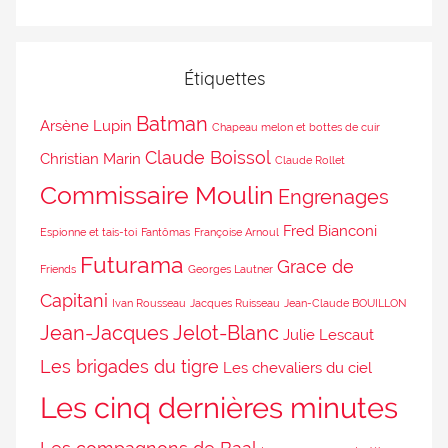
Étiquettes
Batman
Arsène Lupin
Chapeau melon et bottes de cuir
Claude Boissol
Christian Marin
Claude Rollet
Commissaire Moulin
Engrenages
Fred Bianconi
Espionne et tais-toi
Fantômas
Françoise Arnoul
Futurama
Grace de
Friends
Georges Lautner
Capitani
Ivan Rousseau
Jacques Ruisseau
Jean-Claude BOUILLON
Jean-Jacques Jelot-Blanc
Julie Lescaut
Les brigades du tigre
Les chevaliers du ciel
Les cinq dernières minutes