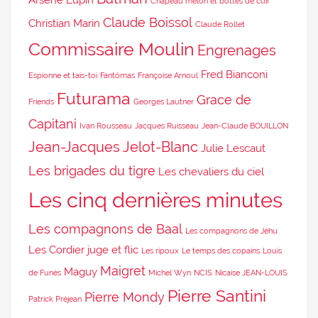
Chapeau melon et bottes de cuir
Claude Boissol
Christian Marin
Claude Rollet
Commissaire Moulin
Engrenages
Fred Bianconi
Espionne et tais-toi
Fantômas
Françoise Arnoul
Futurama
Grace de
Friends
Georges Lautner
Capitani
Ivan Rousseau
Jacques Ruisseau
Jean-Claude BOUILLON
Jean-Jacques Jelot-Blanc
Julie Lescaut
Les brigades du tigre
Les chevaliers du ciel
Les cinq dernières minutes
Les compagnons de Baal
Les compagnons de Jéhu
Les Cordier juge et flic
Les ripoux
Le temps des copains
Louis
Maigret
Maguy
de Funès
Michel Wyn
NCIS
Nicaise JEAN-LOUIS
Pierre Santini
Pierre Mondy
Patrick Préjean