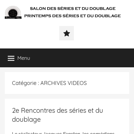
SÉRIALEMENT-
Fenêtre
web
VÔTRE.FR
du
salon
des
Menu
séries
et
du
Catégorie :
ARCHIVES VIDEOS
doublage
et
du
printemps
2e Rencontres des séries et du
des
doublage
séries
et
du