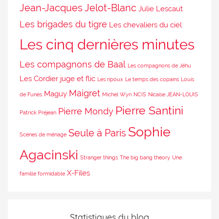
Jean-Jacques Jelot-Blanc
Julie Lescaut
Les brigades du tigre
Les chevaliers du ciel
Les cinq dernières minutes
Les compagnons de Baal
Les compagnons de Jéhu
Les Cordier juge et flic
Les ripoux
Le temps des copains
Louis
Maigret
Maguy
de Funès
Michel Wyn
NCIS
Nicaise JEAN-LOUIS
Pierre Santini
Pierre Mondy
Patrick Préjean
Sophie
Seule à Paris
Scènes de ménage
Agacinski
Stranger things
The big bang theory
Une
X-Files
famille formidable
Statistiques du blog