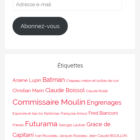
Abonnez-vous
Étiquettes
Batman
Arsène Lupin
Chapeau melon et bottes de cuir
Claude Boissol
Christian Marin
Claude Rollet
Commissaire Moulin
Engrenages
Fred Bianconi
Espionne et tais-toi
Fantômas
Françoise Arnoul
Futurama
Grace de
Friends
Georges Lautner
Capitani
Ivan Rousseau
Jacques Ruisseau
Jean-Claude BOUILLON